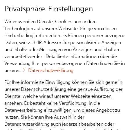
Privatsphäre-Einstellungen
Menü
Wir verwenden Dienste, Cookies und andere
Essen & Trin­ken
Technologien auf unserer Webseite. Einige von diesen
sind unbedingt erforderlich. Es können personenbezogene
Daten, wie z. B. IP-Adressen für personalisierte Anzeigen
und Inhalte oder Messungen von Anzeigen und Inhalten
Re­stau­rant Gast­hof Krone
Über­sicht Bür­ger & Stadt
verarbeitet werden. Detaillierte Informationen über die
Ra­de­rach
Verwendung Ihrer personenbezogenen Daten finden Sie in
unserer
Datenschutzerklärung
.
Rat­
Nach­
Jobs
Pla­
Ge­
Vor­le­sen
Für Ihre informierte Einwilligung können Sie sich gerne in
haus &
rich­
nen,
sund­
Stel­
unserer Datenschutzerklärung eine genaue Auflistung der
Schwä­bi­sche und in­ter­na­tio­na­le Spe­zia­li­tä­ten
Bür­
ten,
Bauen
heit &
len­an­
Dienste, welche wir auf unserer Webseite einsetzen,
ger­
sowie Mit­tags­tisch. Ge­müt­li­che Gast­stu­be mit
Vi­de­os
& Um­
So­zia­
ge­bo­te
ansehen. Es besteht keine Verpflichtung, in die
ser­vice
& Bil­
welt
les
schö­nem Win­ter­gar­ten. Bier­gar­ten mit Berg- und
Datenverarbeitung einzuwilligen, um dieses Angebot zu
Aus­bil­
der
See­sicht.
Rat­
Geo­
Kli­ni­
nutzen. Sie können Ihre Auswahl in der
dung &
häu­ser
Me­di­
da­ten
kum
Datenschutzerklärung auch jederzeit bearbeiten oder
Stu­di­