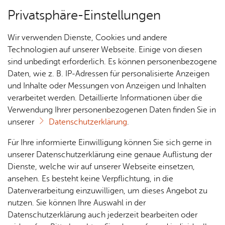
Privatsphäre-Einstellungen
Menü
Wir verwenden Dienste, Cookies und andere
Essen & Trin­ken
Technologien auf unserer Webseite. Einige von diesen
sind unbedingt erforderlich. Es können personenbezogene
Daten, wie z. B. IP-Adressen für personalisierte Anzeigen
und Inhalte oder Messungen von Anzeigen und Inhalten
Ho­tel-Wirts­haus Krone Et­
Über­sicht Bür­ger & Stadt
verarbeitet werden. Detaillierte Informationen über die
ten­kirch
Verwendung Ihrer personenbezogenen Daten finden Sie in
unserer
Datenschutzerklärung
.
Rat­
Nach­
Jobs
Pla­
Ge­
Vor­le­sen
Für Ihre informierte Einwilligung können Sie sich gerne in
haus &
rich­
nen,
sund­
Stel­
unserer Datenschutzerklärung eine genaue Auflistung der
In rus­ti­ka­ler At­mo­sphä­re im Land­haus­stil lädt
Bür­
ten,
Bauen
heit &
len­an­
Dienste, welche wir auf unserer Webseite einsetzen,
unser Re­stau­rant Krone zum ge­müt­li­chen Ver­
ger­
Vi­de­os
& Um­
So­zia­
ge­bo­te
ansehen. Es besteht keine Verpflichtung, in die
ser­vice
& Bil­
welt
les
wei­len ein. Schwä­bi­sche Gast­lich­keit, im Som­mer
Datenverarbeitung einzuwilligen, um dieses Angebot zu
Aus­bil­
der
gro­ßer Bier­gar­ten unter Maul­beer­bäu­men.
Rat­
Geo­
Kli­ni­
nutzen. Sie können Ihre Auswahl in der
dung &
häu­ser
Me­di­
da­ten
kum
Datenschutzerklärung auch jederzeit bearbeiten oder
Stu­di­