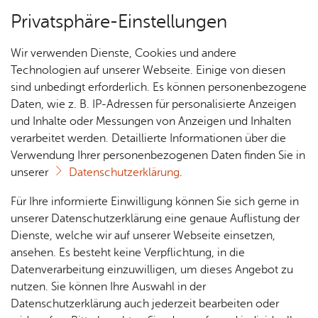
Privatsphäre-Einstellungen
Menü
Wir verwenden Dienste, Cookies und andere
Essen & Trin­ken
Technologien auf unserer Webseite. Einige von diesen
sind unbedingt erforderlich. Es können personenbezogene
Daten, wie z. B. IP-Adressen für personalisierte Anzeigen
und Inhalte oder Messungen von Anzeigen und Inhalten
Ho­tel-Re­stau­rant Knob­lauch
Über­sicht Bür­ger & Stadt
verarbeitet werden. Detaillierte Informationen über die
Verwendung Ihrer personenbezogenen Daten finden Sie in
unserer
Datenschutzerklärung
.
Vor­le­sen
Rat­
Nach­
Jobs
Pla­
Ge­
Für Ihre informierte Einwilligung können Sie sich gerne in
Mo­der­ne und klas­si­sche In­ter­pre­ta­tio­nen der
haus &
rich­
nen,
sund­
Stel­
unserer Datenschutzerklärung eine genaue Auflistung der
re­gio­na­len und in­ter­na­tio­na­len Küche. Schwä­bi­
Bür­
ten,
Bauen
heit &
len­an­
Dienste, welche wir auf unserer Webseite einsetzen,
sches und Re­gio­na­les, Fisch­va­ria­tio­nen und haus­
ger­
Vi­de­os
& Um­
So­zia­
ge­bo­te
ansehen. Es besteht keine Verpflichtung, in die
ge­mach­te Nu­del­ge­rich­te. Große
ser­vice
& Bil­
welt
les
Datenverarbeitung einzuwilligen, um dieses Angebot zu
Aus­bil­
Gar­ten­ter­ras­se.
der
Rat­
Geo­
Kli­ni­
nutzen. Sie können Ihre Auswahl in der
dung &
häu­ser
Me­di­
da­ten
kum
Datenschutzerklärung auch jederzeit bearbeiten oder
Stu­di­