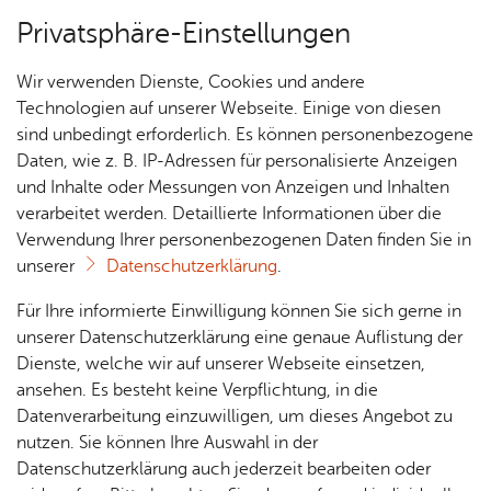
Privatsphäre-Einstellungen
Menü
Wir verwenden Dienste, Cookies und andere
Essen & Trin­ken
Technologien auf unserer Webseite. Einige von diesen
sind unbedingt erforderlich. Es können personenbezogene
Daten, wie z. B. IP-Adressen für personalisierte Anzeigen
und Inhalte oder Messungen von Anzeigen und Inhalten
Café und Wein­bar Gess­ler
Über­sicht Bür­ger & Stadt
verarbeitet werden. Detaillierte Informationen über die
1862
Verwendung Ihrer personenbezogenen Daten finden Sie in
unserer
Datenschutzerklärung
.
Rat­
Nach­
Jobs
Pla­
Ge­
Für Ihre informierte Einwilligung können Sie sich gerne in
Kaf­fee- und Tee­spe­zia­li­tä­ten, aus­ge­such­te Weine,
haus &
rich­
nen,
sund­
Stel­
unserer Datenschutzerklärung eine genaue Auflistung der
Bür­
haus­ge­mach­te Quiches, Sup­pen, Ku­chen und
ten,
Bauen
heit &
len­an­
Dienste, welche wir auf unserer Webseite einsetzen,
ger­
Vi­de­os
& Um­
So­zia­
vie­les mehr.
ge­bo­te
ansehen. Es besteht keine Verpflichtung, in die
ser­vice
& Bil­
welt
les
Datenverarbeitung einzuwilligen, um dieses Angebot zu
Aus­bil­
der
Rat­
Geo­
Kli­ni­
nutzen. Sie können Ihre Auswahl in der
dung &
häu­ser
Me­di­
da­ten
kum
Datenschutzerklärung auch jederzeit bearbeiten oder
Stu­di­