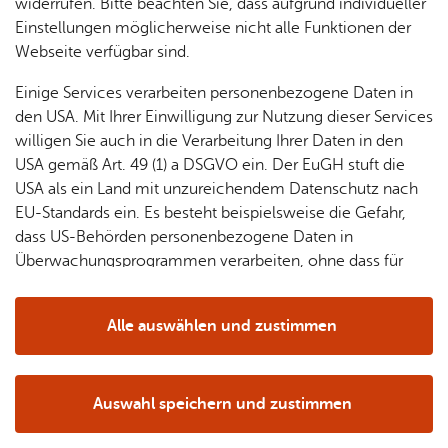
& Orts­
en­in­
& 3D-
widerrufen. Bitte beachten Sie, dass aufgrund individueller
um
Ärzte &
ver­
for­ma­
Stadt­
Einstellungen möglicherweise nicht alle Funktionen der
Apo­
Be­ne­
wal­
tio­nen
mo­dell
Webseite verfügbar sind.
the­ken
fits
tun­gen
Öf­
Bau­
Fa­mi­lie
Einige Services verarbeiten personenbezogene Daten in
Ämter
fent­li­
stel­len
& Kin­
den USA. Mit Ihrer Einwilligung zur Nutzung dieser Services
Bil­
A–Z
che
& Um­
der
willigen Sie auch in die Verarbeitung Ihrer Daten in den
dung
Be­
lei­tun­
Diens
USA gemäß Art. 49 (1) a DSGVO ein. Der EuGH stuft die
Se­nio­
& Be­
kannt­
gen
t­leis­
USA als ein Land mit unzureichendem Datenschutz nach
ren
treu­
ma­
tun­gen
Um­
EU-Standards ein. Es besteht beispielsweise die Gefahr,
ung
Woh­
chun­
A–Z
welt &
dass US-Behörden personenbezogene Daten in
nen
gen
Potz­
Kli­ma­
Überwachungsprogrammen verarbeiten, ohne dass für
For­
blitz!
Bar­rie­
Bil­der,
schutz
Europäerinnen und Europäer eine Klagemöglichkeit
mu­la­re
re­frei
Vi­de­os
besteht.
Kin­der­
Bauen,
Sat­
Alle auswählen und zustimmen
leben
& TV
be­
Sa­nie­
zun­
Details
treu­
Pfle­ge
Pres­se
ren &
gen
ung
& Un­
Im­mo­
Wohnzimmeratmosphäre direkt am Bodensee
För­
Auswahl speichern und zustimmen
ter­stüt­
bi­li­en
Schu­
Notwendig
Drittanbieter
der­
Aus­
Egal ob zum Frühstück, Mittagstisch oder als
zung
len
Stadt­
pro­
schrei­