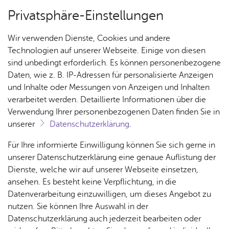
Privatsphäre-Einstellungen
Menü
Wir verwenden Dienste, Cookies und andere
Ar­chiv
Technologien auf unserer Webseite. Einige von diesen
sind unbedingt erforderlich. Es können personenbezogene
Daten, wie z. B. IP-Adressen für personalisierte Anzeigen
und Inhalte oder Messungen von Anzeigen und Inhalten
Über­sicht Bür­ger & Stadt
Ter­min spei­chern
Ver­an­stal­tung dru­cken
verarbeitet werden. Detaillierte Informationen über die
Vor­le­sen
Verwendung Ihrer personenbezogenen Daten finden Sie in
unserer
Datenschutzerklärung
.
Und es ward Licht
Rat­
Nach­
Jobs
Pla­
Ge­
Für Ihre informierte Einwilligung können Sie sich gerne in
haus &
rich­
nen,
sund­
Stel­
unserer Datenschutzerklärung eine genaue Auflistung der
Sams­tag, 12. Fe­bru­ar 2022
, 11:00 Uhr
–
16:00 Uhr
Bür­
ten,
Bauen
heit &
len­an­
Dienste, welche wir auf unserer Webseite einsetzen,
ger­
Vi­de­os
& Um­
So­zia­
ge­bo­te
ansehen. Es besteht keine Verpflichtung, in die
ser­vice
& Bil­
welt
les
Datenverarbeitung einzuwilligen, um dieses Angebot zu
Aus­bil­
der
Workshop ab 13 Jahren
Rat­
Geo­
Kli­ni­
nutzen. Sie können Ihre Auswahl in der
dung &
Theatertechnik zum Anfassen
häu­ser
Me­di­
da­ten
kum
Datenschutzerklärung auch jederzeit bearbeiten oder
Stu­di­