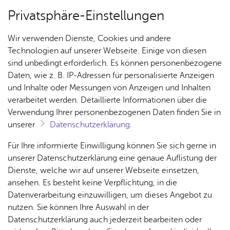
Privatsphäre-Einstellungen
Menü
Wir verwenden Dienste, Cookies und andere
Ar­chiv
Technologien auf unserer Webseite. Einige von diesen
sind unbedingt erforderlich. Es können personenbezogene
Daten, wie z. B. IP-Adressen für personalisierte Anzeigen
und Inhalte oder Messungen von Anzeigen und Inhalten
Über­sicht Bür­ger & Stadt
Ter­min spei­chern
Ver­an­stal­tung dru­cken
verarbeitet werden. Detaillierte Informationen über die
Vor­le­sen
Verwendung Ihrer personenbezogenen Daten finden Sie in
unserer
Datenschutzerklärung
.
Kul­tur am Ufer: Alpin Drums
Rat­
Nach­
Jobs
Pla­
Ge­
Für Ihre informierte Einwilligung können Sie sich gerne in
- Der Berg groovt
haus &
rich­
nen,
sund­
Stel­
unserer Datenschutzerklärung eine genaue Auflistung der
Bür­
ten,
Bauen
heit &
len­an­
Dienste, welche wir auf unserer Webseite einsetzen,
ger­
Vi­de­os
& Um­
So­zia­
ge­bo­te
ansehen. Es besteht keine Verpflichtung, in die
Sonn­tag, 01. Au­gust 2021
, 19:30 Uhr
ser­vice
& Bil­
welt
les
Datenverarbeitung einzuwilligen, um dieses Angebot zu
Aus­bil­
der
Rat­
Geo­
Kli­ni­
nutzen. Sie können Ihre Auswahl in der
dung &
häu­ser
Me­di­
da­ten
kum
Datenschutzerklärung auch jederzeit bearbeiten oder
Stu­di­
Die Trommelsensation aus den Alpen