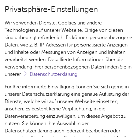
Privatsphäre-Einstellungen
Menü
Wir verwenden Dienste, Cookies und andere
Ar­chiv
Technologien auf unserer Webseite. Einige von diesen
sind unbedingt erforderlich. Es können personenbezogene
Daten, wie z. B. IP-Adressen für personalisierte Anzeigen
und Inhalte oder Messungen von Anzeigen und Inhalten
Über­sicht Bür­ger & Stadt
Ter­min spei­chern
Ver­an­stal­tung dru­cken
verarbeitet werden. Detaillierte Informationen über die
Vor­le­sen
Verwendung Ihrer personenbezogenen Daten finden Sie in
unserer
Datenschutzerklärung
.
Zwi­schen den Ster­nen
Rat­
Nach­
Jobs
Pla­
Ge­
Für Ihre informierte Einwilligung können Sie sich gerne in
haus &
rich­
nen,
sund­
Stel­
unserer Datenschutzerklärung eine genaue Auflistung der
Mon­tag, 14. Ok­to­ber 2019
Bür­
ten,
Bauen
heit &
len­an­
Dienste, welche wir auf unserer Webseite einsetzen,
ger­
Vi­de­os
& Um­
So­zia­
ge­bo­te
ansehen. Es besteht keine Verpflichtung, in die
ser­vice
& Bil­
welt
les
Datenverarbeitung einzuwilligen, um dieses Angebot zu
Aus­bil­
der
Oliver Steller
spricht und singt
Rainer Maria Rilke
-
Rat­
Geo­
Kli­ni­
nutzen. Sie können Ihre Auswahl in der
dung &
Gedichte, Briefe, Leben mit Dietmar Fuhr (Kontrabass)
häu­ser
Me­di­
da­ten
kum
Datenschutzerklärung auch jederzeit bearbeiten oder
Stu­di­