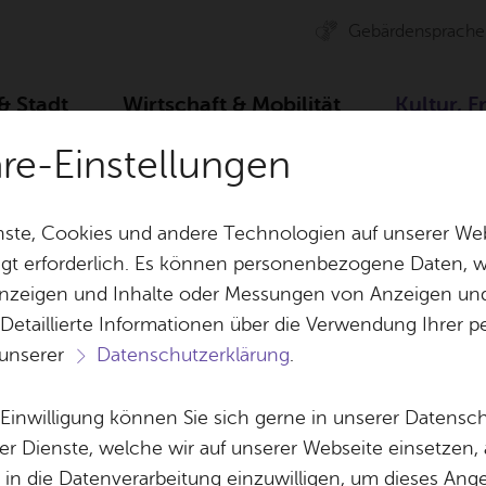
Ge­bär­den­spra­che
 & Stadt
Wirt­schaft & Mo­bi­li­tät
Kul­tur, F
äre-Einstellungen
r­bü­ro
Spiel­plan
Ar­chiv
Ear­t­h­qua­ke: Danae 
ste, Cookies und andere Technologien auf unserer Web
gt erforderlich. Es können personenbezogene Daten, wi
 Anzeigen und Inhalte oder Messungen von Anzeigen un
& Bil­der
Jobs
Pla­nen, Bau
 Detaillierte Informationen über die Verwendung Ihre
Stel­len­an­ge­bo­te
Geo­da­ten & 
 unserer
Datenschutzerklärung
.
Aus­bil­dung & Stu­di­um
Bau­stel­len & 
Ter­min spei­chern
Ver­an­stal­tung dru­cken
Vor­le­
Be­ne­fits
Um­welt & Kli
e Einwilligung können Sie sich gerne in unserer Datensc
ua­ke: Danae Dör­ken
Bauen, Sa­nie­r
er Dienste, welche wir auf unserer Webseite einsetzen,
Bil­dung & Be­treu­ung
Stadt­pla­nung
, in die Datenverarbeitung einzuwilligen, um dieses Ang