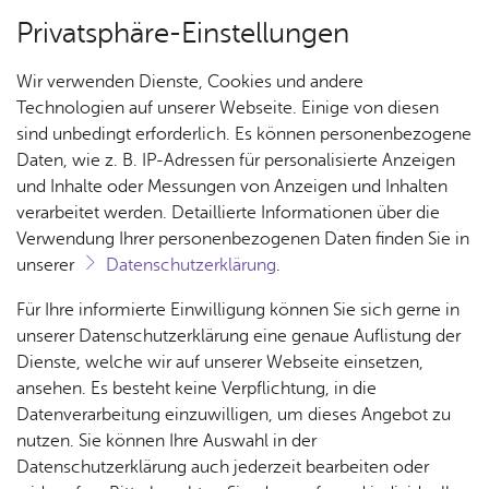
Privatsphäre-Einstellungen
Menü
Wir verwenden Dienste, Cookies und andere
Ar­chiv
Technologien auf unserer Webseite. Einige von diesen
sind unbedingt erforderlich. Es können personenbezogene
Daten, wie z. B. IP-Adressen für personalisierte Anzeigen
und Inhalte oder Messungen von Anzeigen und Inhalten
Über­sicht Bür­ger & Stadt
Ter­min spei­chern
Ver­an­stal­tung dru­cken
verarbeitet werden. Detaillierte Informationen über die
Vor­le­sen
Verwendung Ihrer personenbezogenen Daten finden Sie in
unserer
Datenschutzerklärung
.
You­nee
Rat­
Nach­
Jobs
Pla­
Ge­
Für Ihre informierte Einwilligung können Sie sich gerne in
haus &
rich­
nen,
sund­
Stel­
unserer Datenschutzerklärung eine genaue Auflistung der
Sonn­tag, 01. Ok­to­ber 2017
Bür­
ten,
Bauen
heit &
len­an­
Dienste, welche wir auf unserer Webseite einsetzen,
ger­
Vi­de­os
& Um­
So­zia­
ge­bo­te
ansehen. Es besteht keine Verpflichtung, in die
ser­vice
& Bil­
welt
les
Datenverarbeitung einzuwilligen, um dieses Angebot zu
Aus­bil­
der
4. Jazz & More Festival Friedrichshafen
Free-Classic &
Rat­
Geo­
Kli­ni­
nutzen. Sie können Ihre Auswahl in der
dung &
Jazz – Crossover
häu­ser
Me­di­
da­ten
kum
Datenschutzerklärung auch jederzeit bearbeiten oder
Stu­di­