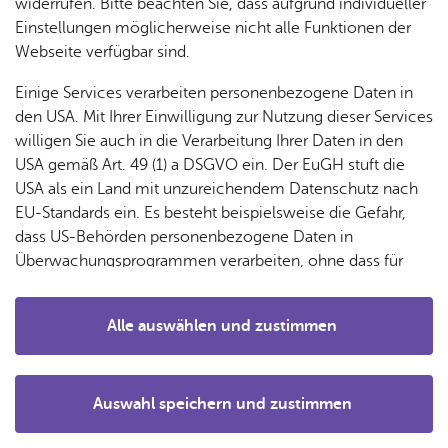
& Orts­
en­in­
& 3D-
widerrufen. Bitte beachten Sie, dass aufgrund individueller
um
Ärzte &
ver­
for­ma­
Stadt­
Einstellungen möglicherweise nicht alle Funktionen der
Apo­
Be­ne­
wal­
tio­nen
mo­dell
Webseite verfügbar sind.
the­ken
fits
tun­gen
Kon­takt
Öf­
Bau­
Fa­mi­lie
Einige Services verarbeiten personenbezogene Daten in
Ämter
fent­li­
stel­len
& Kin­
den USA. Mit Ihrer Einwilligung zur Nutzung dieser Services
Bil­
A–Z
che
& Um­
der
willigen Sie auch in die Verarbeitung Ihrer Daten in den
Obst­hof Knob­lauch mit SB Au­to­mat
dung
Be­
lei­tun­
Diens
USA gemäß Art. 49 (1) a DSGVO ein. Der EuGH stuft die
Se­nio­
Jä­ger­haus 1
& Be­
kannt­
gen
t­leis­
USA als ein Land mit unzureichendem Datenschutz nach
ren
88048
Fried­richs­ha­fen
treu­
ma­
tun­gen
Um­
EU-Standards ein. Es besteht beispielsweise die Gefahr,
obst­hof@­‍­knoblauch-fn.­‍­de
ung
Woh­
chun­
A–Z
welt &
dass US-Behörden personenbezogene Daten in
Zur Web­site
nen
gen
Potz­
Kli­ma­
Überwachungsprogrammen verarbeiten, ohne dass für
For­
Rou­ten­pla­ner star­ten
blitz!
Bar­rie­
Bil­der,
schutz
Europäerinnen und Europäer eine Klagemöglichkeit
mu­la­re
re­frei
Vi­de­os
besteht.
Kin­der­
Bauen,
Sat­
Alle auswählen und zustimmen
leben
& TV
be­
Sa­nie­
zun­
Details
treu­
Pfle­ge
Pres­se
ren &
gen
ung
& Un­
Im­mo­
För­
Auswahl speichern und zustimmen
ter­stüt­
bi­li­en
Schu­
Notwendig
Drittanbieter
der­
Aus­
Genauen Standort anzeigen
zung
len
Stadt­
pro­
schrei­