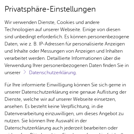
Privatsphäre-Einstellungen
Menü
Wir verwenden Dienste, Cookies und andere
Hof­lä­den
Technologien auf unserer Webseite. Einige von diesen
sind unbedingt erforderlich. Es können personenbezogene
Daten, wie z. B. IP-Adressen für personalisierte Anzeigen
und Inhalte oder Messungen von Anzeigen und Inhalten
Obst­hof Knob­lauch mit SB
Über­sicht Bür­ger & Stadt
verarbeitet werden. Detaillierte Informationen über die
Au­to­mat
Verwendung Ihrer personenbezogenen Daten finden Sie in
unserer
Datenschutzerklärung
.
Rat­
Nach­
Jobs
Pla­
Ge­
Vor­le­sen
Für Ihre informierte Einwilligung können Sie sich gerne in
haus &
rich­
nen,
sund­
Stel­
unserer Datenschutzerklärung eine genaue Auflistung der
Bür­
ten,
Bauen
heit &
len­an­
Dienste, welche wir auf unserer Webseite einsetzen,
ger­
Vi­de­os
& Um­
So­zia­
ge­bo­te
ansehen. Es besteht keine Verpflichtung, in die
Früchte, Fleisch, Wurst, Allgäuer Käse, Säfte & Getränke,
ser­vice
& Bil­
welt
les
Datenverarbeitung einzuwilligen, um dieses Angebot zu
Aufstriche
Aus­bil­
der
Rat­
Geo­
Kli­ni­
nutzen. Sie können Ihre Auswahl in der
dung &
häu­ser
Me­di­
da­ten
kum
Datenschutzerklärung auch jederzeit bearbeiten oder
Stu­di­