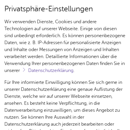
Privatsphäre-Einstellungen
Menü
Wir verwenden Dienste, Cookies und andere
Hof­lä­den
Technologien auf unserer Webseite. Einige von diesen
sind unbedingt erforderlich. Es können personenbezogene
Daten, wie z. B. IP-Adressen für personalisierte Anzeigen
und Inhalte oder Messungen von Anzeigen und Inhalten
Über­sicht Bür­ger & Stadt
verarbeitet werden. Detaillierte Informationen über die
Verwendung Ihrer personenbezogenen Daten finden Sie in
Ihr Kon­takt zu uns
unserer
Datenschutzerklärung
.
Stadt Fried­richs­ha­fen
Rat­
Nach­
Jobs
Pla­
Ge­
Für Ihre informierte Einwilligung können Sie sich gerne in
Ade­nau­er­platz 1
haus &
rich­
nen,
sund­
Stel­
unserer Datenschutzerklärung eine genaue Auflistung der
88045 Fried­richs­ha­fen
Bür­
ten,
Bauen
heit &
len­an­
Dienste, welche wir auf unserer Webseite einsetzen,
Tel. +49 7541 203-0
ger­
Vi­de­os
& Um­
So­zia­
ge­bo­te
ansehen. Es besteht keine Verpflichtung, in die
oder Ser­vice­num­mer 115
ser­vice
& Bil­
welt
les
Datenverarbeitung einzuwilligen, um dieses Angebot zu
Aus­bil­
der
Rat­
Geo­
Kli­ni­
nutzen. Sie können Ihre Auswahl in der
Kon­takt­for­mu­lar
dung &
häu­ser
Me­di­
da­ten
kum
Datenschutzerklärung auch jederzeit bearbeiten oder
Stu­di­