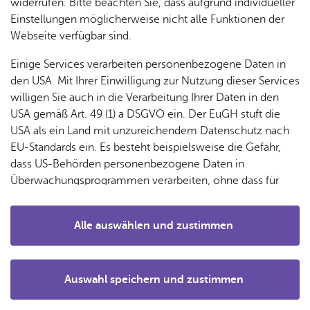
& Orts­
en­in­
& 3D-
widerrufen. Bitte beachten Sie, dass aufgrund individueller
um
Ärzte &
Wei­te­re Infos
ver­
for­ma­
Stadt­
Einstellungen möglicherweise nicht alle Funktionen der
Apo­
Be­ne­
wal­
tio­nen
mo­dell
Stadt­plan
Webseite verfügbar sind.
the­ken
fits
tun­gen
Öf­
Bau­
Da­ten­schutz
Fa­mi­lie
Einige Services verarbeiten personenbezogene Daten in
Ämter
fent­li­
stel­len
& Kin­
Im­pres­sum
den USA. Mit Ihrer Einwilligung zur Nutzung dieser Services
Bil­
A–Z
che
& Um­
der
willigen Sie auch in die Verarbeitung Ihrer Daten in den
Bar­rie­re­frei­heit
dung
Be­
lei­tun­
Diens
USA gemäß Art. 49 (1) a DSGVO ein. Der EuGH stuft die
Se­nio­
& Be­
Pres­se
kannt­
gen
t­leis­
USA als ein Land mit unzureichendem Datenschutz nach
ren
treu­
ma­
tun­gen
Um­
EU-Standards ein. Es besteht beispielsweise die Gefahr,
ung
Woh­
chun­
The­men
A–Z
welt &
dass US-Behörden personenbezogene Daten in
nen
gen
Potz­
Kli­ma­
Überwachungsprogrammen verarbeiten, ohne dass für
For­
Bür­ger & Stadt
blitz!
Bar­rie­
Bil­der,
schutz
Europäerinnen und Europäer eine Klagemöglichkeit
mu­la­re
Wirt­schaft & Mo­bi­li­tät
re­frei
Vi­de­os
besteht.
Kin­der­
Bauen,
Sat­
Alle auswählen und zustimmen
leben
& TV
Kul­tur, Frei­zeit & Ein­kau­fen
be­
Sa­nie­
zun­
Details
treu­
Pfle­ge
Pres­se
ren &
Tou­ris­mus
gen
ung
& Un­
Im­mo­
För­
Auswahl speichern und zustimmen
ter­stüt­
bi­li­en
Schu­
News­let­ter
Notwendig
Drittanbieter
der­
Aus­
zung
len
Stadt­
pro­
schrei­