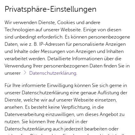
Privatsphäre-Einstellungen
Menü
Wir verwenden Dienste, Cookies und andere
Hof­lä­den
Technologien auf unserer Webseite. Einige von diesen
sind unbedingt erforderlich. Es können personenbezogene
Daten, wie z. B. IP-Adressen für personalisierte Anzeigen
und Inhalte oder Messungen von Anzeigen und Inhalten
Hof­la­den/ Obst- und Ei­er­hof
Über­sicht Bür­ger & Stadt
verarbeitet werden. Detaillierte Informationen über die
Knob­lauch
Verwendung Ihrer personenbezogenen Daten finden Sie in
unserer
Datenschutzerklärung
.
Rat­
Nach­
Jobs
Pla­
Ge­
Vor­le­sen
Für Ihre informierte Einwilligung können Sie sich gerne in
haus &
rich­
nen,
sund­
Stel­
unserer Datenschutzerklärung eine genaue Auflistung der
Re­gio­na­le Pro­duk­te aus ei­ge­nem Anbau, wie Erd­
Bür­
ten,
Bauen
heit &
len­an­
Dienste, welche wir auf unserer Webseite einsetzen,
ger­
bee­ren, Schnaps, Kar­tof­feln, Äpfel, Ap­fel­saft
Vi­de­os
& Um­
So­zia­
ge­bo­te
ansehen. Es besteht keine Verpflichtung, in die
ser­vice
& Bil­
welt
les
Datenverarbeitung einzuwilligen, um dieses Angebot zu
Aus­bil­
der
Rat­
Geo­
Kli­ni­
nutzen. Sie können Ihre Auswahl in der
dung &
Öffnungszeiten: Di, Do und Fr 9–12 Uhr und 15–18 Uhr, Sa
häu­ser
Me­di­
da­ten
kum
Datenschutzerklärung auch jederzeit bearbeiten oder
Stu­di­