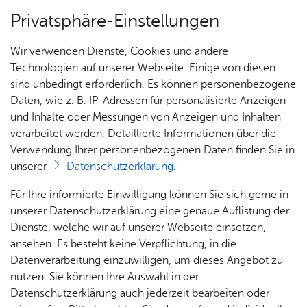
Privatsphäre-Einstellungen
Menü
Wir verwenden Dienste, Cookies und andere
For­mu­la­re
Technologien auf unserer Webseite. Einige von diesen
sind unbedingt erforderlich. Es können personenbezogene
Daten, wie z. B. IP-Adressen für personalisierte Anzeigen
und Inhalte oder Messungen von Anzeigen und Inhalten
Über­sicht Bür­ger & Stadt
Vor­le­sen
verarbeitet werden. Detaillierte Informationen über die
Verwendung Ihrer personenbezogenen Daten finden Sie in
An­trag auf einen Zu­schuss
unserer
Datenschutzerklärung
.
für eine Se­nio­ren­aus­fahrt
Rat­
Nach­
Jobs
Pla­
Ge­
Für Ihre informierte Einwilligung können Sie sich gerne in
haus &
rich­
nen,
sund­
Stel­
unserer Datenschutzerklärung eine genaue Auflistung der
Bür­
ten,
Bauen
heit &
len­an­
Dienste, welche wir auf unserer Webseite einsetzen,
ger­
Vi­de­os
& Um­
So­zia­
ge­bo­te
ansehen. Es besteht keine Verpflichtung, in die
Antrag auf einen Zuschuss für eine Seniorenausfahrt
ser­vice
& Bil­
welt
les
Datenverarbeitung einzuwilligen, um dieses Angebot zu
Aus­bil­
der
Rat­
Geo­
Kli­ni­
nutzen. Sie können Ihre Auswahl in der
dung &
häu­ser
Me­di­
da­ten
kum
Datenschutzerklärung auch jederzeit bearbeiten oder
Stu­di­
Dienst­leis­tun­gen & Zu­stän­dig­keit