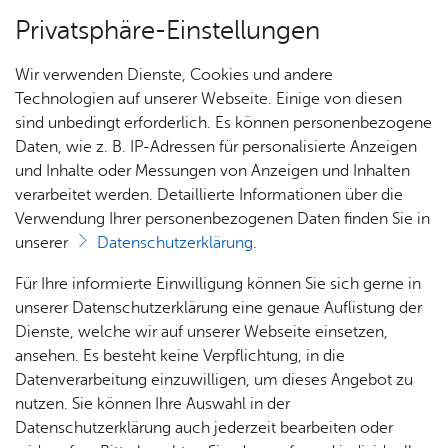
Privatsphäre-Einstellungen
Menü
Wir verwenden Dienste, Cookies und andere
Dienst­leis­tun­gen A–Z
Technologien auf unserer Webseite. Einige von diesen
sind unbedingt erforderlich. Es können personenbezogene
Daten, wie z. B. IP-Adressen für personalisierte Anzeigen
und Inhalte oder Messungen von Anzeigen und Inhalten
Über­sicht Bür­ger & Stadt
Vor­le­sen
verarbeitet werden. Detaillierte Informationen über die
Verwendung Ihrer personenbezogenen Daten finden Sie in
Grund­buch - Ein­tra­gung be­
unserer
Datenschutzerklärung
.
an­tra­gen
Rat­
Nach­
Jobs
Pla­
Ge­
Für Ihre informierte Einwilligung können Sie sich gerne in
haus &
rich­
nen,
sund­
Stel­
unserer Datenschutzerklärung eine genaue Auflistung der
Bür­
ten,
Bauen
heit &
len­an­
Dienste, welche wir auf unserer Webseite einsetzen,
ger­
Vi­de­os
& Um­
So­zia­
ge­bo­te
ansehen. Es besteht keine Verpflichtung, in die
Sie haben ein Grundstück gekauft? Dann sind Sie erst neue
ser­vice
& Bil­
welt
les
Datenverarbeitung einzuwilligen, um dieses Angebot zu
Aus­bil­
Eigentümerin oder neuer Eigentümer, nachdem
der
Rat­
Geo­
Kli­ni­
nutzen. Sie können Ihre Auswahl in der
dung &
häu­ser
Me­di­
da­ten
kum
Datenschutzerklärung auch jederzeit bearbeiten oder
Stu­di­
Sie sich mit dem Ver­käu­fer be­zie­hungs­wei­se der