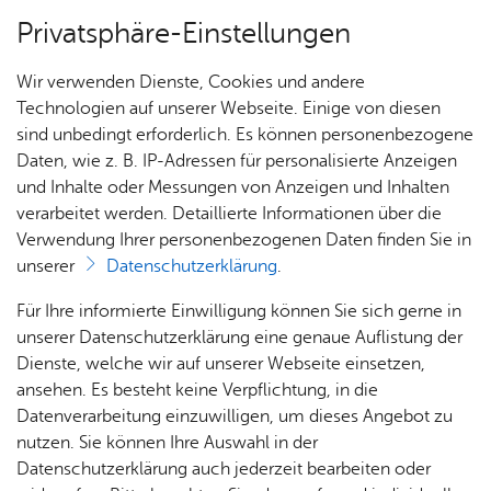
Privatsphäre-Einstellungen
Menü
Wir verwenden Dienste, Cookies und andere
Ämter A–Z
Technologien auf unserer Webseite. Einige von diesen
sind unbedingt erforderlich. Es können personenbezogene
Daten, wie z. B. IP-Adressen für personalisierte Anzeigen
und Inhalte oder Messungen von Anzeigen und Inhalten
Über­sicht Bür­ger & Stadt
Vor­le­sen
verarbeitet werden. Detaillierte Informationen über die
Verwendung Ihrer personenbezogenen Daten finden Sie in
Amts­ge­richt Ra­vens­burg -
unserer
Datenschutzerklärung
.
Grund­buch­amt-
Rat­
Nach­
Jobs
Pla­
Ge­
Für Ihre informierte Einwilligung können Sie sich gerne in
haus &
rich­
nen,
sund­
Stel­
unserer Datenschutzerklärung eine genaue Auflistung der
Bür­
ten,
Bauen
heit &
len­an­
Dienste, welche wir auf unserer Webseite einsetzen,
ger­
Vi­de­os
& Um­
So­zia­
ge­bo­te
ansehen. Es besteht keine Verpflichtung, in die
Die Aufgabe des Grundbuchamtes ist die
Führung des
ser­vice
& Bil­
welt
les
Datenverarbeitung einzuwilligen, um dieses Angebot zu
Aus­bil­
Grundbuchs
.
der
Rat­
Geo­
Kli­ni­
nutzen. Sie können Ihre Auswahl in der
dung &
häu­ser
Me­di­
da­ten
kum
Datenschutzerklärung auch jederzeit bearbeiten oder
Stu­di­
Es ist zuständig für
sämtliche Eintragungen in das