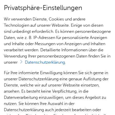
Privatsphäre-Einstellungen
Menü
Wir verwenden Dienste, Cookies und andere
Dienst­leis­tun­gen A–Z
Technologien auf unserer Webseite. Einige von diesen
sind unbedingt erforderlich. Es können personenbezogene
Daten, wie z. B. IP-Adressen für personalisierte Anzeigen
und Inhalte oder Messungen von Anzeigen und Inhalten
Über­sicht Bür­ger & Stadt
Vor­le­sen
verarbeitet werden. Detaillierte Informationen über die
Verwendung Ihrer personenbezogenen Daten finden Sie in
Flie­gen­de Bau­ten – An­zei­ge /
unserer
Datenschutzerklärung
.
Ge­brauchs­ab­nah­me
Rat­
Nach­
Jobs
Pla­
Ge­
Für Ihre informierte Einwilligung können Sie sich gerne in
haus &
rich­
nen,
sund­
Stel­
unserer Datenschutzerklärung eine genaue Auflistung der
Bür­
ten,
Bauen
heit &
len­an­
Dienste, welche wir auf unserer Webseite einsetzen,
ger­
Vi­de­os
& Um­
So­zia­
ge­bo­te
ansehen. Es besteht keine Verpflichtung, in die
Fliegende Bauten – etwa mobile Bühnen, Zelte, Tribünen
ser­vice
& Bil­
welt
les
Datenverarbeitung einzuwilligen, um dieses Angebot zu
Aus­bil­
oder Fahrgeschäfte – sind bauliche Anlagen, die
der
Rat­
Geo­
Kli­ni­
nutzen. Sie können Ihre Auswahl in der
dung &
wiederholt auf- und abgebaut und an unterschiedlichen
häu­ser
Me­di­
da­ten
kum
Datenschutzerklärung auch jederzeit bearbeiten oder
Stu­di­
Orten betrieben werden. Anders als dauerhaft errichtete