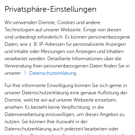
Privatsphäre-Einstellungen
Menü
Wir verwenden Dienste, Cookies und andere
Pla­nen, Bauen & Um­welt
Technologien auf unserer Webseite. Einige von diesen
sind unbedingt erforderlich. Es können personenbezogene
Daten, wie z. B. IP-Adressen für personalisierte Anzeigen
und Inhalte oder Messungen von Anzeigen und Inhalten
Nachrichten
Über­sicht Bür­ger & Stadt
verarbeitet werden. Detaillierte Informationen über die
Verwendung Ihrer personenbezogenen Daten finden Sie in
unserer
Datenschutzerklärung
.
Alle Nachrichten der Stadt Friedrichshafen rund
um Planen, Bauen und Umwelt
Rat­
Nach­
Jobs
Pla­
Ge­
Für Ihre informierte Einwilligung können Sie sich gerne in
haus &
rich­
nen,
sund­
Stel­
unserer Datenschutzerklärung eine genaue Auflistung der
Bür­
ten,
Bauen
heit &
len­an­
Dienste, welche wir auf unserer Webseite einsetzen,
ger­
Vi­de­os
& Um­
So­zia­
ge­bo­te
ansehen. Es besteht keine Verpflichtung, in die
ser­vice
& Bil­
welt
les
Datenverarbeitung einzuwilligen, um dieses Angebot zu
Aus­bil­
der
Rat­
Geo­
Kli­ni­
nutzen. Sie können Ihre Auswahl in der
dung &
Erweiterte Suche
häu­ser
Me­di­
da­ten
kum
Datenschutzerklärung auch jederzeit bearbeiten oder
Stu­di­