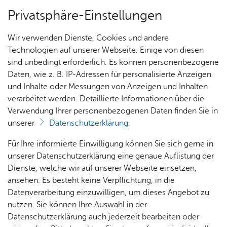
Privatsphäre-Einstellungen
Menü
Wir verwenden Dienste, Cookies und andere
Ge­sund­heit & So­zia­les
Technologien auf unserer Webseite. Einige von diesen
sind unbedingt erforderlich. Es können personenbezogene
Daten, wie z. B. IP-Adressen für personalisierte Anzeigen
und Inhalte oder Messungen von Anzeigen und Inhalten
Über­sicht Bür­ger & Stadt
Vor­le­sen
verarbeitet werden. Detaillierte Informationen über die
Verwendung Ihrer personenbezogenen Daten finden Sie in
Not­diens­te
unserer
Datenschutzerklärung
.
Rat­
Nach­
Jobs
Pla­
Ge­
Für Ihre informierte Einwilligung können Sie sich gerne in
haus &
rich­
nen,
sund­
Stel­
unserer Datenschutzerklärung eine genaue Auflistung der
Bür­
Ärztlicher Bereitschaftsdienst
ten,
Bauen
heit &
len­an­
Dienste, welche wir auf unserer Webseite einsetzen,
ger­
Tel.
116 117
Vi­de­os
(Anruf ist kostenlos)
& Um­
So­zia­
ge­bo­te
ansehen. Es besteht keine Verpflichtung, in die
ser­vice
www.kvbawue.de/buerger/notfallpraxen/
& Bil­
welt
les
Datenverarbeitung einzuwilligen, um dieses Angebot zu
Aus­bil­
der
Rat­
Geo­
Kli­ni­
nutzen. Sie können Ihre Auswahl in der
dung &
docdirekt: Online-Sprechstunde für alle gesetzlich
häu­ser
Me­di­
da­ten
kum
Datenschutzerklärung auch jederzeit bearbeiten oder
Stu­di­
Versicherten