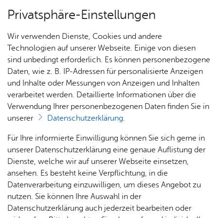
Privatsphäre-Einstellungen
Menü
Wir verwenden Dienste, Cookies und andere
En­ga­ge­ment & Be­tei­li­gung
Technologien auf unserer Webseite. Einige von diesen
sind unbedingt erforderlich. Es können personenbezogene
Daten, wie z. B. IP-Adressen für personalisierte Anzeigen
und Inhalte oder Messungen von Anzeigen und Inhalten
Über­sicht Bür­ger & Stadt
Vor­le­sen
verarbeitet werden. Detaillierte Informationen über die
Verwendung Ihrer personenbezogenen Daten finden Sie in
„En­ga­giert am See“ – die On­
unserer
Datenschutzerklärung
.
line-Frei­wil­li­gen-Bör­se für
Rat­
Nach­
Jobs
Pla­
Ge­
Für Ihre informierte Einwilligung können Sie sich gerne in
Fried­richs­ha­fen und den Bo­
haus &
rich­
nen,
sund­
Stel­
unserer Datenschutzerklärung eine genaue Auflistung der
Bür­
ten,
Bauen
heit &
len­an­
Dienste, welche wir auf unserer Webseite einsetzen,
den­see­kreis
ger­
Vi­de­os
& Um­
So­zia­
ge­bo­te
ansehen. Es besteht keine Verpflichtung, in die
ser­vice
& Bil­
welt
les
Datenverarbeitung einzuwilligen, um dieses Angebot zu
Aus­bil­
der
Ob Sie sich selbst engagieren oder als
Rat­
Geo­
Kli­ni­
nutzen. Sie können Ihre Auswahl in der
dung &
häu­ser
Me­di­
da­ten
kum
Datenschutzerklärung auch jederzeit bearbeiten oder
Organisation Freiwillige gewinnen möchten –
Stu­di­