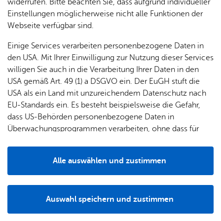
& Orts­
en­in­
& 3D-
widerrufen. Bitte beachten Sie, dass aufgrund individueller
die Online-Freiwilligenbörse unterstützt Sie
um
Ärzte &
ver­
for­ma­
Stadt­
Einstellungen möglicherweise nicht alle Funktionen der
dabei.
Apo­
Be­ne­
wal­
tio­nen
mo­dell
Webseite verfügbar sind.
the­ken
fits
tun­gen
Öf­
Bau­
Fa­mi­lie
Einige Services verarbeiten personenbezogene Daten in
Ämter
fent­li­
stel­len
& Kin­
den USA. Mit Ihrer Einwilligung zur Nutzung dieser Services
Bil­
A–Z
che
& Um­
der
willigen Sie auch in die Verarbeitung Ihrer Daten in den
dung
Be­
lei­tun­
Diens
USA gemäß Art. 49 (1) a DSGVO ein. Der EuGH stuft die
Se­nio­
& Be­
kannt­
gen
t­leis­
USA als ein Land mit unzureichendem Datenschutz nach
ren
treu­
ma­
tun­gen
Um­
EU-Standards ein. Es besteht beispielsweise die Gefahr,
ung
Woh­
chun­
A–Z
welt &
dass US-Behörden personenbezogene Daten in
nen
gen
Potz­
Kli­ma­
Überwachungsprogrammen verarbeiten, ohne dass für
For­
Hier geht’s zur On­line-Frei­wil­li­gen-Bör­se „En­ga­giert am Se
blitz!
Bar­rie­
Bil­der,
schutz
Europäerinnen und Europäer eine Klagemöglichkeit
mu­la­re
re­frei
Vi­de­os
besteht.
Kin­der­
Bauen,
Sat­
Alle auswählen und zustimmen
leben
& TV
be­
Sa­nie­
Hier können Sie recherchieren, welche Organisationen
zun­
Details
treu­
Pfle­ge
Pres­se
ren &
derzeit in Friedrichshafen und im Bodenseekreis
gen
ung
& Un­
Im­mo­
Unterstützungsbedarf haben. Sie können nach
För­
Auswahl speichern und zustimmen
ter­stüt­
bi­li­en
verschiedenen Suchkriterien wie etwa Einsatzorten oder
Schu­
Notwendig
Drittanbieter
der­
Aus­
zung
Themenfeldern filtern und zwischen Tageseinsätzen oder
len
Stadt­
pro­
schrei­