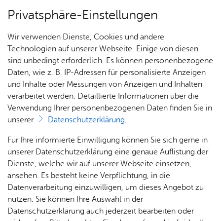
Privatsphäre-Einstellungen
Menü
Wir verwenden Dienste, Cookies und andere
Stadt­plan
Technologien auf unserer Webseite. Einige von diesen
sind unbedingt erforderlich. Es können personenbezogene
Daten, wie z. B. IP-Adressen für personalisierte Anzeigen
und Inhalte oder Messungen von Anzeigen und Inhalten
Rat­haus Fried­richs­ha­fen, Bür­
Über­sicht Bür­ger & Stadt
verarbeitet werden. Detaillierte Informationen über die
ger­ser­vice
Verwendung Ihrer personenbezogenen Daten finden Sie in
unserer
Datenschutzerklärung
.
Rat­
Nach­
Jobs
Pla­
Ge­
Vor­le­sen
Für Ihre informierte Einwilligung können Sie sich gerne in
haus &
rich­
nen,
sund­
Stel­
unserer Datenschutzerklärung eine genaue Auflistung der
Bür­
ten,
Bauen
heit &
len­an­
Dienste, welche wir auf unserer Webseite einsetzen,
ger­
Vi­de­os
& Um­
So­zia­
ge­bo­te
ansehen. Es besteht keine Verpflichtung, in die
Geöffnet während der
Öffnungszeiten des
ser­vice
& Bil­
welt
les
Datenverarbeitung einzuwilligen, um dieses Angebot zu
Bürgerservices
im Rathaus Friedrichshafen
Aus­bil­
der
Rat­
Geo­
Kli­ni­
nutzen. Sie können Ihre Auswahl in der
dung &
Ausstattung: D/H/Urinal
häu­ser
Me­di­
da­ten
kum
Datenschutzerklärung auch jederzeit bearbeiten oder
Stu­di­