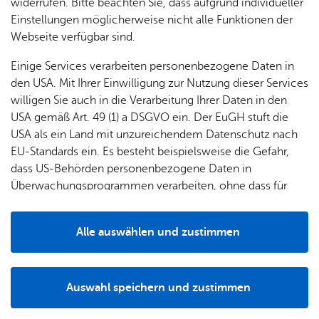
& Orts­
en­in­
& 3D-
widerrufen. Bitte beachten Sie, dass aufgrund individueller
um
Ärzte &
Barrierefrei: ja
ver­
for­ma­
Stadt­
Einstellungen möglicherweise nicht alle Funktionen der
Apo­
Be­ne­
wal­
tio­nen
mo­dell
Webseite verfügbar sind.
Wickelmöglichkeit: ja, für Frauen und Männer zugänglich
the­ken
fits
tun­gen
Öf­
Bau­
Fa­mi­lie
Einige Services verarbeiten personenbezogene Daten in
Ämter
fent­li­
stel­len
& Kin­
den USA. Mit Ihrer Einwilligung zur Nutzung dieser Services
Bil­
A–Z
che
& Um­
der
willigen Sie auch in die Verarbeitung Ihrer Daten in den
dung
Be­
lei­tun­
Diens
USA gemäß Art. 49 (1) a DSGVO ein. Der EuGH stuft die
Se­nio­
& Be­
kannt­
gen
t­leis­
USA als ein Land mit unzureichendem Datenschutz nach
ren
An­schrift
treu­
ma­
tun­gen
Um­
EU-Standards ein. Es besteht beispielsweise die Gefahr,
ung
Woh­
chun­
A–Z
welt &
dass US-Behörden personenbezogene Daten in
nen
gen
Potz­
Kli­ma­
Überwachungsprogrammen verarbeiten, ohne dass für
For­
Rat­haus Fried­richs­ha­fen, Bür­ger­ser­vice
blitz!
Bar­rie­
Bil­der,
schutz
Europäerinnen und Europäer eine Klagemöglichkeit
mu­la­re
Ade­nau­er­platz 1
re­frei
Vi­de­os
besteht.
Kin­der­
Bauen,
88045
Fried­richs­ha­fen
Sat­
Alle auswählen und zustimmen
leben
& TV
be­
Sa­nie­
Rou­ten­pla­ner star­ten
zun­
Details
treu­
Pfle­ge
Pres­se
ren &
gen
ung
& Un­
Im­mo­
För­
Auswahl speichern und zustimmen
ter­stüt­
bi­li­en
Schu­
Notwendig
Drittanbieter
der­
Aus­
zung
len
Stadt­
pro­
schrei­