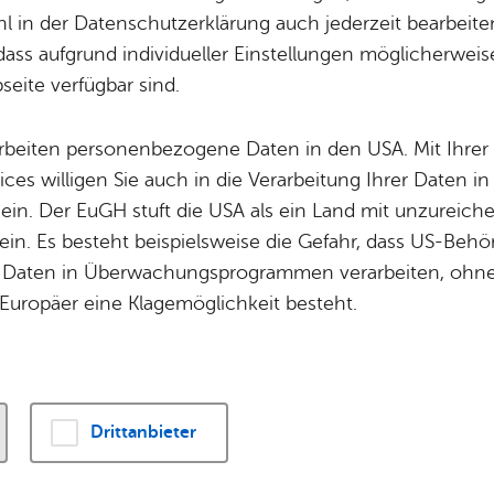
Potz­blitz!
Städ­ti­sche B
 in der Datenschutzerklärung auch jederzeit bearbeite
Ver­ga­ben
Kin­der­be­treu­ung
dass aufgrund individueller Einstellungen möglicherweise
Bar­rie­re­frei­heit
Vor­le­sen
eite verfügbar sind.
Schu­len
Die Stadt
Of­fe­ne Kin­der- & Ju­gend­ar­beit
Zah­len, Daten
arbeiten personenbezogene Daten in den USA. Mit Ihrer 
Bi­blio­the­ken
Se­hens­wür­dig
ices willigen Sie auch in die Verarbeitung Ihrer Daten 
 ausgewiesenen Behindertenparkplätzen ist nur mit de
Fort- & Wei­ter­bil­dung
Zep­pe­lin
 ein. Der EuGH stuft die USA als ein Land mit unzurei
aubt. Einen Überblick über alle Parkplätze und Parkhäuse
Mu­sik­schu­le
Ort­schaf­ten
in. Es besteht beispielsweise die Gefahr, dass US-Beh
 finden Sie
hier
.
Stadt­ar­chiv &
Stadt­tei­le & Q
Daten in Überwachungsprogrammen verarbeiten, ohne 
Bo­den­see­bi­blio­thek
Für Hun­de­hal­
Europäer eine Klagemöglichkeit besteht.
Di­gi­ta­li­sie­rung
Drittanbieter
Kon­takt & Bar­rie­re­frei­heit