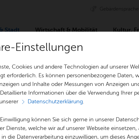
Ge­bär­den­spra­che
 & Stadt
Wirt­schaft & Mo­bi­li­tät
Kul­tur, F
äre-Einstellungen
Zah­len, Daten, Fak­ten
Stadt­plan
Be­hin­der­ten­park­plat
ste, Cookies und andere Technologien auf unserer Web
gt erforderlich. Es können personenbezogene Daten, wi
 Anzeigen und Inhalte oder Messungen von Anzeigen un
& Bil­der
Jobs
Pla­nen, Bau
 Detaillierte Informationen über die Verwendung Ihre
Stel­len­an­ge­bo­te
Geo­da­ten & 
 unserer
Datenschutzerklärung
.
ten­park­platz Char
Aus­bil­dung & Stu­di­um
Bau­stel­len & 
Be­ne­fits
Um­welt & Kli
e Einwilligung können Sie sich gerne in unserer Datensc
(alte Feu­er­wehr)
Bauen, Sa­nie­r
er Dienste, welche wir auf unserer Webseite einsetzen,
Bil­dung & Be­treu­ung
Stadt­pla­nung
, in die Datenverarbeitung einzuwilligen, um dieses Ang