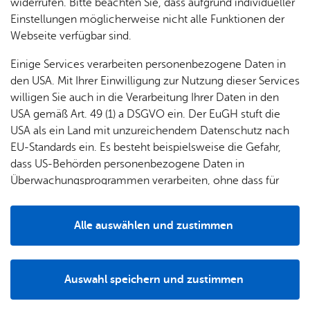
& Orts­
en­in­
& 3D-
widerrufen. Bitte beachten Sie, dass aufgrund individueller
um
Ärzte &
ver­
for­ma­
Stadt­
Einstellungen möglicherweise nicht alle Funktionen der
Apo­
Be­ne­
wal­
tio­nen
mo­dell
Webseite verfügbar sind.
the­ken
fits
tun­gen
Öf­
Bau­
Fa­mi­lie
Einige Services verarbeiten personenbezogene Daten in
Ämter
fent­li­
stel­len
& Kin­
den USA. Mit Ihrer Einwilligung zur Nutzung dieser Services
Bil­
A–Z
che
& Um­
der
willigen Sie auch in die Verarbeitung Ihrer Daten in den
dung
Be­
lei­tun­
Diens
USA gemäß Art. 49 (1) a DSGVO ein. Der EuGH stuft die
Se­nio­
& Be­
kannt­
gen
t­leis­
USA als ein Land mit unzureichendem Datenschutz nach
ren
treu­
ma­
tun­gen
Um­
EU-Standards ein. Es besteht beispielsweise die Gefahr,
ung
Woh­
chun­
A–Z
welt &
dass US-Behörden personenbezogene Daten in
nen
gen
Potz­
Kli­ma­
Überwachungsprogrammen verarbeiten, ohne dass für
For­
blitz!
Bar­rie­
Bil­der,
schutz
Europäerinnen und Europäer eine Klagemöglichkeit
mu­la­re
re­frei
Vi­de­os
besteht.
Kin­der­
Bauen,
Sat­
Alle auswählen und zustimmen
leben
& TV
be­
Sa­nie­
zun­
25.07.2024
Details
treu­
Pfle­ge
Pres­se
ren &
Jugendliche aus Peoria
gen
ung
& Un­
Im­mo­
besuchen Friedrichshafen
För­
Auswahl speichern und zustimmen
ter­stüt­
bi­li­en
Schu­
Notwendig
Drittanbieter
der­
Aus­
zung
len
Stadt­
pro­
schrei­