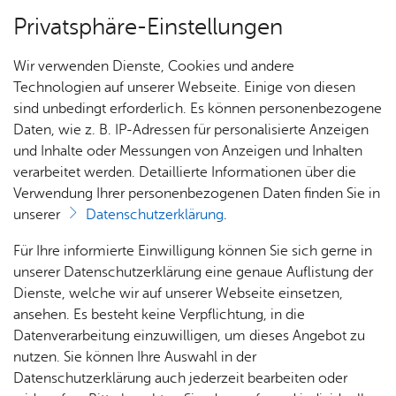
Privatsphäre-Einstellungen
Menü
Wir verwenden Dienste, Cookies und andere
Part­ner­städ­te & Freund­schaf­ten
Technologien auf unserer Webseite. Einige von diesen
sind unbedingt erforderlich. Es können personenbezogene
Daten, wie z. B. IP-Adressen für personalisierte Anzeigen
und Inhalte oder Messungen von Anzeigen und Inhalten
Nachrichten Partnerstädte
Über­sicht Bür­ger & Stadt
verarbeitet werden. Detaillierte Informationen über die
Verwendung Ihrer personenbezogenen Daten finden Sie in
unserer
Datenschutzerklärung
.
Sie finden hier alle Nachrichten über die
Partnerstädte Friedrichshafens. Nachrichten aus
Rat­
Nach­
Jobs
Pla­
Ge­
Für Ihre informierte Einwilligung können Sie sich gerne in
allen anderen Themengbereichen finden Sie in
haus &
rich­
nen,
sund­
Stel­
unserer Datenschutzerklärung eine genaue Auflistung der
Bür­
ten,
Bauen
heit &
unserem
Nachrichten-Archiv
.
len­an­
Dienste, welche wir auf unserer Webseite einsetzen,
ger­
Vi­de­os
& Um­
So­zia­
ge­bo­te
ansehen. Es besteht keine Verpflichtung, in die
ser­vice
& Bil­
welt
les
Datenverarbeitung einzuwilligen, um dieses Angebot zu
Aus­bil­
der
Erweiterte Suche
Rat­
Geo­
Kli­ni­
nutzen. Sie können Ihre Auswahl in der
dung &
häu­ser
Me­di­
da­ten
kum
Datenschutzerklärung auch jederzeit bearbeiten oder
Stu­di­