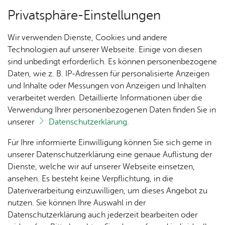
Privatsphäre-Einstellungen
Menü
Wir verwenden Dienste, Cookies und andere
Wirt­schaft & Mo­bi­li­tät
Technologien auf unserer Webseite. Einige von diesen
sind unbedingt erforderlich. Es können personenbezogene
Daten, wie z. B. IP-Adressen für personalisierte Anzeigen
und Inhalte oder Messungen von Anzeigen und Inhalten
Über­sicht Bür­ger & Stadt
Vor­le­sen
verarbeitet werden. Detaillierte Informationen über die
Verwendung Ihrer personenbezogenen Daten finden Sie in
Frei­tag, 29. Au­gust 2025
unserer
Datenschutzerklärung
.
Berufsperspektiven bei der
Rat­
Nach­
Jobs
Pla­
Ge­
Für Ihre informierte Einwilligung können Sie sich gerne in
Stadt entdecken
haus &
rich­
nen,
sund­
Stel­
unserer Datenschutzerklärung eine genaue Auflistung der
Bür­
ten,
Bauen
heit &
len­an­
Dienste, welche wir auf unserer Webseite einsetzen,
ger­
Vi­de­os
& Um­
So­zia­
ge­bo­te
ansehen. Es besteht keine Verpflichtung, in die
Unter dem Motto „Wissen, was geht!“ öffnete die
ser­vice
& Bil­
welt
les
Datenverarbeitung einzuwilligen, um dieses Angebot zu
Stadtverwaltung Friedrichshafen ihre Türen für
Aus­bil­
der
Rat­
Geo­
Kli­ni­
nutzen. Sie können Ihre Auswahl in der
interessierte Schülerinnen und Schüler.
dung &
häu­ser
Me­di­
da­ten
kum
Datenschutzerklärung auch jederzeit bearbeiten oder
Stu­di­