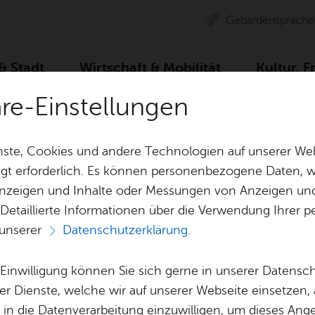
Ge­bär­den­spra­che
 & Stadt
Wirt­schaft & Mo­bi­li­tät
Kul­tur, F
äre-Einstellungen
ste, Cookies und andere Technologien auf unserer Web
gt erforderlich. Es können personenbezogene Daten, wi
 Anzeigen und Inhalte oder Messungen von Anzeigen un
& Bil­der
Jobs
Pla­nen, Bau
 Detaillierte Informationen über die Verwendung Ihre
Stel­len­an­ge­bo­te
Geo­da­ten & 
 unserer
Datenschutzerklärung
.
Aus­bil­dung & Stu­di­um
Bau­stel­len & 
Bar­rie­re-Frei­heit in All­tags­spra­che
Vor­le­sen
Be­ne­fits
Um­welt & Kli
e Einwilligung können Sie sich gerne in unserer Datensc
Bar­rie­re-Frei­heit
Bauen, Sa­nie­r
er Dienste, welche wir auf unserer Webseite einsetzen,
Bil­dung & Be­treu­ung
Stadt­pla­nung
, in die Datenverarbeitung einzuwilligen, um dieses Ang