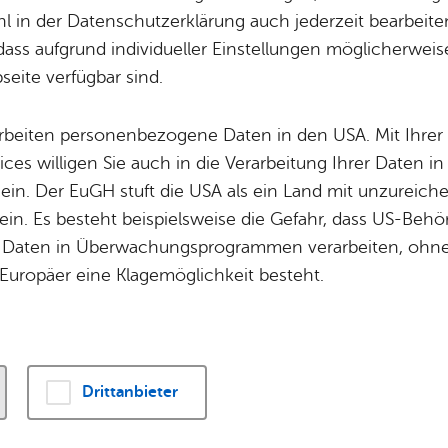
Potz­blitz!
Städ­ti­sche B
 in der Datenschutzerklärung auch jederzeit bearbeite
Ver­ga­ben
Kin­der­be­treu­ung
dass aufgrund individueller Einstellungen möglicherweise
rnet-Seite der Stadt Friedrichshafen soll
barriere-
eite verfügbar sind.
Schu­len
Die Stadt
t: Auch Menschen mit Behinderungen können die 
Of­fe­ne Kin­der- & Ju­gend­ar­beit
Zah­len, Daten
arbeiten personenbezogene Daten in den USA. Mit Ihrer 
Bi­blio­the­ken
Se­hens­wür­dig
ices willigen Sie auch in die Verarbeitung Ihrer Daten 
Fort- & Wei­ter­bil­dung
Zep­pe­lin
 ein. Der EuGH stuft die USA als ein Land mit unzurei
 das Behinderten-Gleichstellungs-Gesetz von Baden-Wü
Mu­sik­schu­le
Ort­schaf­ten
in. Es besteht beispielsweise die Gefahr, dass US-Beh
Stadt­ar­chiv &
Stadt­tei­le & Q
Daten in Überwachungsprogrammen verarbeiten, ohne 
Bo­den­see­bi­blio­thek
 zum Gesetz.
Für Hun­de­hal­
Europäer eine Klagemöglichkeit besteht.
Di­gi­ta­li­sie­rung
he sind noch nicht ganz bar­rie­re-frei.
Drittanbieter