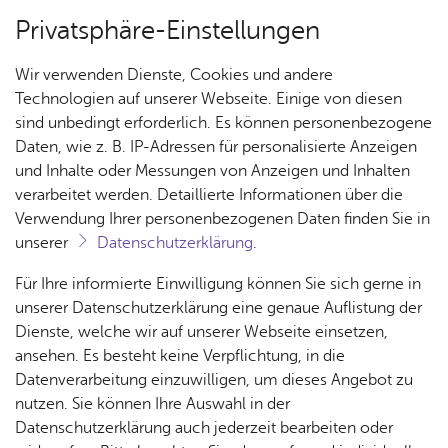
Privatsphäre-Einstellungen
Menü
Wir verwenden Dienste, Cookies und andere
Spiel- & Bolz­plät­ze
Technologien auf unserer Webseite. Einige von diesen
sind unbedingt erforderlich. Es können personenbezogene
Daten, wie z. B. IP-Adressen für personalisierte Anzeigen
und Inhalte oder Messungen von Anzeigen und Inhalten
Spiel­platz Pi­rol­weg
Über­sicht Bür­ger & Stadt
verarbeitet werden. Detaillierte Informationen über die
Verwendung Ihrer personenbezogenen Daten finden Sie in
unserer
Datenschutzerklärung
.
Vor­le­sen
Rat­
Nach­
Jobs
Pla­
Ge­
Für Ihre informierte Einwilligung können Sie sich gerne in
mit­tel­gro­ße An­la­ge - ge­eig­net für Klein­kin­der
haus &
rich­
nen,
sund­
Stel­
unserer Datenschutzerklärung eine genaue Auflistung der
und Schul­kin­der
Bür­
ten,
Bauen
heit &
len­an­
Dienste, welche wir auf unserer Webseite einsetzen,
ger­
Vi­de­os
& Um­
So­zia­
ge­bo­te
ansehen. Es besteht keine Verpflichtung, in die
ser­vice
& Bil­
welt
les
Datenverarbeitung einzuwilligen, um dieses Angebot zu
Aus­bil­
der
Rat­
Geo­
Kli­ni­
nutzen. Sie können Ihre Auswahl in der
dung &
häu­ser
Me­di­
da­ten
kum
Datenschutzerklärung auch jederzeit bearbeiten oder
Stu­di­