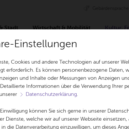
Ge­bär­den­spra­che
 & Stadt
Wirt­schaft & Mo­bi­li­tät
Kul­tur, F
äre-Einstellungen
zeit, Sport & Spiel
Sport­stät­ten, Frei­zeit- & Spiel­plät­ze
ste, Cookies und andere Technologien auf unserer Web
gt erforderlich. Es können personenbezogene Daten, wi
 Anzeigen und Inhalte oder Messungen von Anzeigen un
& Bil­der
Jobs
Pla­nen, Bau
 Detaillierte Informationen über die Verwendung Ihre
Stel­len­an­ge­bo­te
Geo­da­ten & 
 unserer
Datenschutzerklärung
.
l­platz Kreuz­äcker
Aus­bil­dung & Stu­di­um
Bau­stel­len & 
Be­ne­fits
Um­welt & Kli
e Einwilligung können Sie sich gerne in unserer Datensc
Bauen, Sa­nie­r
er Dienste, welche wir auf unserer Webseite einsetzen,
Bil­dung & Be­treu­ung
Stadt­pla­nung
, in die Datenverarbeitung einzuwilligen, um dieses Ang
Vor­le­sen