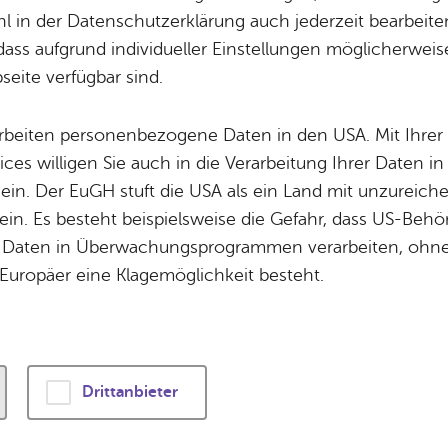
Potz­blitz!
Städ­ti­sche B
 in der Datenschutzerklärung auch jederzeit bearbeite
oße An­la­ge - ge­eig­net für Schul­kin­der und Ju­gen
Ver­ga­ben
Kin­der­be­treu­ung
dass aufgrund individueller Einstellungen möglicherweise
eite verfügbar sind.
Schu­len
Die Stadt
Of­fe­ne Kin­der- & Ju­gend­ar­beit
Zah­len, Daten
arbeiten personenbezogene Daten in den USA. Mit Ihrer 
Bi­blio­the­ken
Se­hens­wür­dig
ices willigen Sie auch in die Verarbeitung Ihrer Daten 
Fort- & Wei­ter­bil­dung
Zep­pe­lin
 ein. Der EuGH stuft die USA als ein Land mit unzurei
Mu­sik­schu­le
Ort­schaf­ten
in. Es besteht beispielsweise die Gefahr, dass US-Beh
Stadt­ar­chiv &
Stadt­tei­le & Q
Daten in Überwachungsprogrammen verarbeiten, ohne 
Bo­den­see­bi­blio­thek
Für Hun­de­hal­
Europäer eine Klagemöglichkeit besteht.
Di­gi­ta­li­sie­rung
Drittanbieter