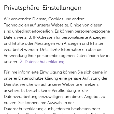
Privatsphäre-Einstellungen
Menü
Wir verwenden Dienste, Cookies und andere
Feste & Fes­ti­vals
Technologien auf unserer Webseite. Einige von diesen
sind unbedingt erforderlich. Es können personenbezogene
Daten, wie z. B. IP-Adressen für personalisierte Anzeigen
und Inhalte oder Messungen von Anzeigen und Inhalten
Über­sicht Bür­ger & Stadt
Ter­min spei­chern
Ver­an­stal­tung dru­cken
verarbeitet werden. Detaillierte Informationen über die
Vor­le­sen
Verwendung Ihrer personenbezogenen Daten finden Sie in
unserer
Datenschutzerklärung
.
Chris Ko­lon­ko – Ich bin nicht
Rat­
Nach­
Jobs
Pla­
Ge­
Für Ihre informierte Einwilligung können Sie sich gerne in
nett, ich bin der Ham­mer!
haus &
rich­
nen,
sund­
Stel­
unserer Datenschutzerklärung eine genaue Auflistung der
Bür­
ten,
Bauen
heit &
len­an­
Dienste, welche wir auf unserer Webseite einsetzen,
ger­
Vi­de­os
& Um­
So­zia­
ge­bo­te
ansehen. Es besteht keine Verpflichtung, in die
Sonn­tag, 09. Au­gust 2026
, 20:00 Uhr
ser­vice
& Bil­
welt
les
Datenverarbeitung einzuwilligen, um dieses Angebot zu
Aus­bil­
der
Rat­
Geo­
Kli­ni­
nutzen. Sie können Ihre Auswahl in der
dung &
häu­ser
Me­di­
da­ten
kum
Datenschutzerklärung auch jederzeit bearbeiten oder
Stu­di­