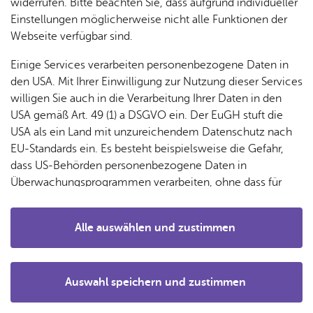
& Orts­
en­in­
& 3D-
widerrufen. Bitte beachten Sie, dass aufgrund individueller
um
Ärzte &
ver­
for­ma­
Stadt­
Einstellungen möglicherweise nicht alle Funktionen der
Apo­
Be­ne­
wal­
tio­nen
mo­dell
Webseite verfügbar sind.
the­ken
fits
tun­gen
Öf­
Bau­
Fa­mi­lie
Einige Services verarbeiten personenbezogene Daten in
Ämter
fent­li­
stel­len
& Kin­
den USA. Mit Ihrer Einwilligung zur Nutzung dieser Services
Bil­
A–Z
che
& Um­
der
willigen Sie auch in die Verarbeitung Ihrer Daten in den
dung
Be­
lei­tun­
Diens
USA gemäß Art. 49 (1) a DSGVO ein. Der EuGH stuft die
Se­nio­
& Be­
kannt­
gen
t­leis­
USA als ein Land mit unzureichendem Datenschutz nach
ren
treu­
ma­
tun­gen
Um­
EU-Standards ein. Es besteht beispielsweise die Gefahr,
ung
Woh­
chun­
A–Z
welt &
dass US-Behörden personenbezogene Daten in
nen
© Chris Ko­lon­ko
gen
Potz­
Kli­ma­
Überwachungsprogrammen verarbeiten, ohne dass für
For­
blitz!
Bar­rie­
Bil­der,
schutz
Chris Kolonko: „Ich bin nicht nett, ich bin der Hammer!“
Europäerinnen und Europäer eine Klagemöglichkeit
mu­la­re
re­frei
Vi­de­os
Eine Show wie ein Paukenschlag in High Heels.
besteht.
Kin­der­
Bauen,
Sat­
Alle auswählen und zustimmen
leben
& TV
be­
Sa­nie­
zun­
Chris Kolonko ist am Bodensee kein Unbekannter: Schon
Details
treu­
Pfle­ge
Pres­se
ren &
gen
bei seinen früheren Gastspielen beim Kulturufer sorgte er
ung
& Un­
Im­mo­
für stehende Ovationen. Mit Comedy, Verwandlung und
För­
Auswahl speichern und zustimmen
ter­stüt­
bi­li­en
Schu­
Illusion reißt er sein Publikum mit und entfacht regelmäßig
Notwendig
Drittanbieter
der­
Aus­
zung
len
Stadt­
wahre Begeisterungsstürme.
pro­
schrei­