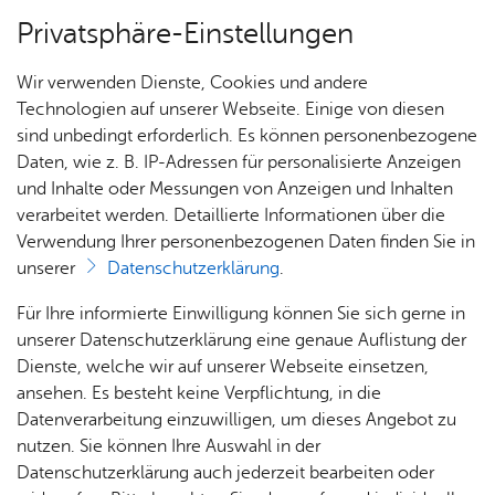
Privatsphäre-Einstellungen
Menü
Wir verwenden Dienste, Cookies und andere
Sat­zun­gen
Technologien auf unserer Webseite. Einige von diesen
sind unbedingt erforderlich. Es können personenbezogene
Daten, wie z. B. IP-Adressen für personalisierte Anzeigen
und Inhalte oder Messungen von Anzeigen und Inhalten
Über­sicht Bür­ger & Stadt
Vor­le­sen
verarbeitet werden. Detaillierte Informationen über die
Verwendung Ihrer personenbezogenen Daten finden Sie in
Ver­wal­tungs­ge­büh­ren­sat­
unserer
Datenschutzerklärung
.
zung der ver­ein­bar­ten Ver­
Rat­
Nach­
Jobs
Pla­
Ge­
Für Ihre informierte Einwilligung können Sie sich gerne in
wal­tungs­ge­mein­schaft Fried­
haus &
rich­
nen,
sund­
Stel­
unserer Datenschutzerklärung eine genaue Auflistung der
Bür­
ten,
Bauen
heit &
len­an­
Dienste, welche wir auf unserer Webseite einsetzen,
richs­ha­fen-Im­men­staad
ger­
Vi­de­os
& Um­
So­zia­
ge­bo­te
ansehen. Es besteht keine Verpflichtung, in die
ser­vice
& Bil­
welt
les
Datenverarbeitung einzuwilligen, um dieses Angebot zu
Aus­bil­
der
PDF-Dokument ansehen
Rat­
Geo­
Kli­ni­
nutzen. Sie können Ihre Auswahl in der
dung &
häu­ser
Me­di­
da­ten
kum
Datenschutzerklärung auch jederzeit bearbeiten oder
Stu­di­