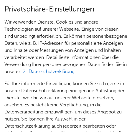
Privatsphäre-Einstellungen
Menü
Wir verwenden Dienste, Cookies und andere
For­mu­la­re
Technologien auf unserer Webseite. Einige von diesen
sind unbedingt erforderlich. Es können personenbezogene
Daten, wie z. B. IP-Adressen für personalisierte Anzeigen
und Inhalte oder Messungen von Anzeigen und Inhalten
Über­sicht Bür­ger & Stadt
Vor­le­sen
verarbeitet werden. Detaillierte Informationen über die
Verwendung Ihrer personenbezogenen Daten finden Sie in
Wei­te­re Ko­pi­en EU-Li­zenz
unserer
Datenschutzerklärung
.
(Kraf­tom­ni­bus)
Rat­
Nach­
Jobs
Pla­
Ge­
Für Ihre informierte Einwilligung können Sie sich gerne in
haus &
rich­
nen,
sund­
Stel­
unserer Datenschutzerklärung eine genaue Auflistung der
Bür­
ten,
Bauen
heit &
len­an­
Dienste, welche wir auf unserer Webseite einsetzen,
ger­
Vi­de­os
& Um­
So­zia­
ge­bo­te
ansehen. Es besteht keine Verpflichtung, in die
Weitere Kopien EU-Lizenz (Kraftomnibus)
ser­vice
& Bil­
welt
les
Datenverarbeitung einzuwilligen, um dieses Angebot zu
Aus­bil­
der
Rat­
Geo­
Kli­ni­
nutzen. Sie können Ihre Auswahl in der
dung &
häu­ser
Me­di­
da­ten
kum
Datenschutzerklärung auch jederzeit bearbeiten oder
Zur Über­sicht
Stu­di­