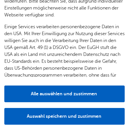
& Orts­
en­in­
& 3D-
widerrufen. Bitte beachten Sie, dass aufgrund individueller
um
Ärzte &
ver­
for­ma­
Stadt­
Einstellungen möglicherweise nicht alle Funktionen der
Apo­
Be­ne­
wal­
tio­nen
mo­dell
Webseite verfügbar sind.
the­ken
fits
tun­gen
Öf­
Bau­
Fa­mi­lie
Einige Services verarbeiten personenbezogene Daten in
Ämter
fent­li­
stel­len
& Kin­
den USA. Mit Ihrer Einwilligung zur Nutzung dieser Services
Bil­
A–Z
che
& Um­
der
willigen Sie auch in die Verarbeitung Ihrer Daten in den
dung
Be­
lei­tun­
Diens
USA gemäß Art. 49 (1) a DSGVO ein. Der EuGH stuft die
Se­nio­
& Be­
kannt­
gen
t­leis­
USA als ein Land mit unzureichendem Datenschutz nach
ren
treu­
Ihr Kon­takt zu uns
ma­
tun­gen
Um­
EU-Standards ein. Es besteht beispielsweise die Gefahr,
ung
Woh­
chun­
A–Z
welt &
Stadt Fried­richs­ha­fen
dass US-Behörden personenbezogene Daten in
nen
gen
Potz­
Kli­ma­
Ade­nau­er­platz 1
Überwachungsprogrammen verarbeiten, ohne dass für
For­
blitz!
Bar­rie­
Bil­der,
schutz
88045 Fried­richs­ha­fen
Europäerinnen und Europäer eine Klagemöglichkeit
mu­la­re
re­frei
Vi­de­os
Tel. +49 7541 203-0
besteht.
Kin­der­
Bauen,
Sat­
Alle auswählen und zustimmen
leben
& TV
oder Ser­vice­num­mer 115
be­
Sa­nie­
zun­
Details
treu­
Pfle­ge
Pres­se
ren &
gen
Kon­takt­for­mu­lar
ung
& Un­
Im­mo­
För­
Auswahl speichern und zustimmen
ter­stüt­
bi­li­en
Schu­
Notwendig
Drittanbieter
Wei­te­re Infos
der­
Aus­
zung
len
Stadt­
pro­
schrei­