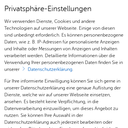
Privatsphäre-Einstellungen
Menü
Wir verwenden Dienste, Cookies und andere
For­mu­la­re
Technologien auf unserer Webseite. Einige von diesen
sind unbedingt erforderlich. Es können personenbezogene
Daten, wie z. B. IP-Adressen für personalisierte Anzeigen
und Inhalte oder Messungen von Anzeigen und Inhalten
Über­sicht Bür­ger & Stadt
Vor­le­sen
verarbeitet werden. Detaillierte Informationen über die
Verwendung Ihrer personenbezogenen Daten finden Sie in
Ver­an­stal­tun­gen auf öf­fent­li­
unserer
Datenschutzerklärung
.
chen Stra­ßen - Er­laub­nis be­
Rat­
Nach­
Jobs
Pla­
Ge­
Für Ihre informierte Einwilligung können Sie sich gerne in
an­tra­gen
haus &
rich­
nen,
sund­
Stel­
unserer Datenschutzerklärung eine genaue Auflistung der
Bür­
ten,
Bauen
heit &
len­an­
Dienste, welche wir auf unserer Webseite einsetzen,
ger­
Vi­de­os
& Um­
So­zia­
ge­bo­te
ansehen. Es besteht keine Verpflichtung, in die
ser­vice
& Bil­
welt
les
Datenverarbeitung einzuwilligen, um dieses Angebot zu
Aus­bil­
der
Rat­
Geo­
Kli­ni­
nutzen. Sie können Ihre Auswahl in der
Veranstaltungsgenehmigung
dung &
häu­ser
Me­di­
da­ten
kum
Datenschutzerklärung auch jederzeit bearbeiten oder
Stu­di­
Antrag auf Erteilung einer Erlaubnis für die Durchführung