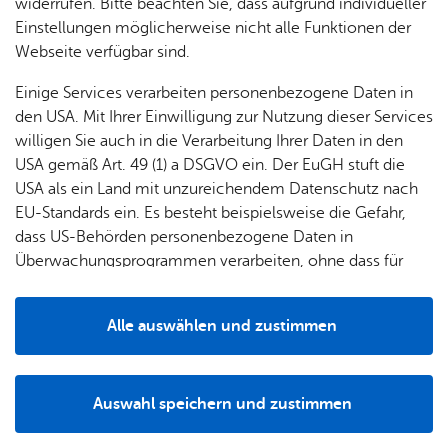
& Orts­
en­in­
& 3D-
widerrufen. Bitte beachten Sie, dass aufgrund individueller
um
Ärzte &
einer Veranstaltung auf öffentlichem Verkehrsgrund
ver­
for­ma­
Stadt­
Einstellungen möglicherweise nicht alle Funktionen der
Apo­
Be­ne­
gemäß § 29 Abs. 2 StVO.
wal­
tio­nen
mo­dell
Webseite verfügbar sind.
the­ken
fits
tun­gen
Öf­
Bau­
Veranstaltungen auf öffentlichen Straßen - Erlaubnis
Fa­mi­lie
Einige Services verarbeiten personenbezogene Daten in
Ämter
fent­li­
stel­len
beantragen
& Kin­
den USA. Mit Ihrer Einwilligung zur Nutzung dieser Services
Bil­
A–Z
che
& Um­
der
willigen Sie auch in die Verarbeitung Ihrer Daten in den
dung
Be­
lei­tun­
Diens
USA gemäß Art. 49 (1) a DSGVO ein. Der EuGH stuft die
Se­nio­
Zur Über­sicht
& Be­
kannt­
gen
t­leis­
USA als ein Land mit unzureichendem Datenschutz nach
ren
treu­
ma­
tun­gen
Um­
EU-Standards ein. Es besteht beispielsweise die Gefahr,
ung
Woh­
chun­
A–Z
welt &
dass US-Behörden personenbezogene Daten in
nen
gen
Potz­
Kli­ma­
Überwachungsprogrammen verarbeiten, ohne dass für
For­
blitz!
Bar­rie­
Bil­der,
schutz
Europäerinnen und Europäer eine Klagemöglichkeit
mu­la­re
re­frei
Vi­de­os
besteht.
Kin­der­
Bauen,
Sat­
Alle auswählen und zustimmen
leben
& TV
be­
Sa­nie­
zun­
Details
treu­
Pfle­ge
Pres­se
ren &
gen
ung
& Un­
Im­mo­
Ihr Kon­takt zu uns
För­
Auswahl speichern und zustimmen
ter­stüt­
bi­li­en
Schu­
Notwendig
Drittanbieter
der­
Aus­
Stadt Fried­richs­ha­fen
zung
len
Stadt­
pro­
schrei­