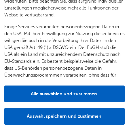
& Orts­
en­in­
& 3D-
widerrufen. Bitte beachten Sie, dass aufgrund individueller
um
Ärzte &
ver­
for­ma­
Stadt­
Einstellungen möglicherweise nicht alle Funktionen der
Apo­
Be­ne­
Dienst­leis­tun­gen & Zu­stän­dig­keit
wal­
tio­nen
mo­dell
Webseite verfügbar sind.
the­ken
fits
tun­gen
Öf­
Bau­
Fa­mi­lie
Einige Services verarbeiten personenbezogene Daten in
Bau­grund­stü­cke
Ämter
fent­li­
stel­len
& Kin­
den USA. Mit Ihrer Einwilligung zur Nutzung dieser Services
Bil­
A–Z
che
& Um­
der
willigen Sie auch in die Verarbeitung Ihrer Daten in den
Even­tu­ell ste­hen in der zu­ge­hö­ri­gen Dienst­leis­tung wei­te­
dung
Be­
lei­tun­
Diens
USA gemäß Art. 49 (1) a DSGVO ein. Der EuGH stuft die
re For­mu­la­re oder di­gi­ta­le On­line-Diens­te zur Ver­fü­gung.
Se­nio­
& Be­
kannt­
gen
t­leis­
USA als ein Land mit unzureichendem Datenschutz nach
ren
treu­
ma­
tun­gen
Um­
EU-Standards ein. Es besteht beispielsweise die Gefahr,
ung
Woh­
chun­
Zur Über­sicht
A–Z
welt &
dass US-Behörden personenbezogene Daten in
nen
gen
Potz­
Kli­ma­
Überwachungsprogrammen verarbeiten, ohne dass für
For­
blitz!
Bar­rie­
Bil­der,
schutz
Europäerinnen und Europäer eine Klagemöglichkeit
mu­la­re
re­frei
Vi­de­os
besteht.
Kin­der­
Bauen,
Sat­
Alle auswählen und zustimmen
leben
& TV
be­
Sa­nie­
zun­
Details
treu­
Pfle­ge
Pres­se
ren &
gen
ung
& Un­
Im­mo­
För­
Auswahl speichern und zustimmen
ter­stüt­
bi­li­en
Schu­
Notwendig
Drittanbieter
der­
Aus­
zung
len
Stadt­
pro­
schrei­