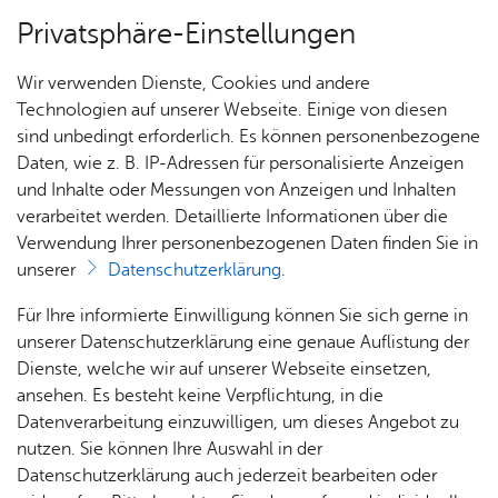
Privatsphäre-Einstellungen
Menü
Wir verwenden Dienste, Cookies und andere
For­mu­la­re
Technologien auf unserer Webseite. Einige von diesen
sind unbedingt erforderlich. Es können personenbezogene
Daten, wie z. B. IP-Adressen für personalisierte Anzeigen
und Inhalte oder Messungen von Anzeigen und Inhalten
Über­sicht Bür­ger & Stadt
Vor­le­sen
verarbeitet werden. Detaillierte Informationen über die
Verwendung Ihrer personenbezogenen Daten finden Sie in
Prä­am­bel Ver­ga­be­kri­te­ri­en
unserer
Datenschutzerklärung
.
Bau­grund­stü­cke Fried­richs­
Rat­
Nach­
Jobs
Pla­
Ge­
Für Ihre informierte Einwilligung können Sie sich gerne in
ha­fen
haus &
rich­
nen,
sund­
Stel­
unserer Datenschutzerklärung eine genaue Auflistung der
Bür­
ten,
Bauen
heit &
len­an­
Dienste, welche wir auf unserer Webseite einsetzen,
ger­
Vi­de­os
& Um­
So­zia­
ge­bo­te
ansehen. Es besteht keine Verpflichtung, in die
ser­vice
& Bil­
welt
les
Datenverarbeitung einzuwilligen, um dieses Angebot zu
Aus­bil­
der
Rat­
Geo­
Kli­ni­
nutzen. Sie können Ihre Auswahl in der
Präambel Vergabekriterien Baugrundstücke
dung &
häu­ser
Me­di­
da­ten
kum
Datenschutzerklärung auch jederzeit bearbeiten oder
Friedrichshafen
Stu­di­