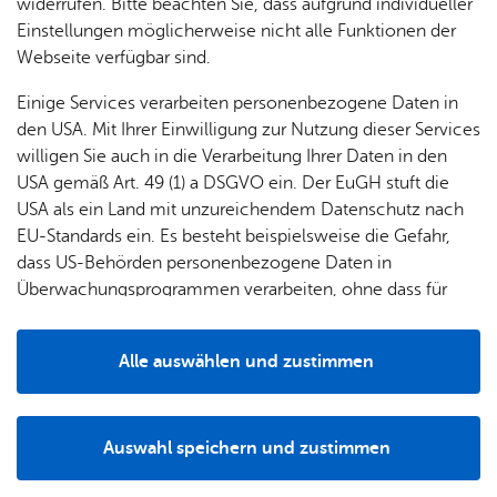
& Orts­
en­in­
& 3D-
widerrufen. Bitte beachten Sie, dass aufgrund individueller
um
Ärzte &
ver­
for­ma­
Stadt­
Einstellungen möglicherweise nicht alle Funktionen der
Apo­
Be­ne­
Ge­wer­be um­mel­den
wal­
tio­nen
mo­dell
Webseite verfügbar sind.
the­ken
fits
tun­gen
Öf­
Bau­
Even­tu­ell ste­hen in der zu­ge­hö­ri­gen Dienst­leis­tung wei­te­
Fa­mi­lie
Einige Services verarbeiten personenbezogene Daten in
Ämter
fent­li­
stel­len
re For­mu­la­re oder di­gi­ta­le On­line-Diens­te zur Ver­fü­gung.
& Kin­
den USA. Mit Ihrer Einwilligung zur Nutzung dieser Services
Bil­
A–Z
che
& Um­
der
willigen Sie auch in die Verarbeitung Ihrer Daten in den
dung
Be­
lei­tun­
Diens
USA gemäß Art. 49 (1) a DSGVO ein. Der EuGH stuft die
Se­nio­
Zur Über­sicht
& Be­
kannt­
gen
t­leis­
USA als ein Land mit unzureichendem Datenschutz nach
ren
treu­
ma­
tun­gen
Um­
EU-Standards ein. Es besteht beispielsweise die Gefahr,
ung
Woh­
chun­
A–Z
welt &
dass US-Behörden personenbezogene Daten in
nen
gen
Potz­
Kli­ma­
Überwachungsprogrammen verarbeiten, ohne dass für
For­
blitz!
Bar­rie­
Bil­der,
schutz
Europäerinnen und Europäer eine Klagemöglichkeit
mu­la­re
re­frei
Vi­de­os
besteht.
Kin­der­
Bauen,
Sat­
Alle auswählen und zustimmen
leben
& TV
be­
Sa­nie­
zun­
Details
treu­
Pfle­ge
Pres­se
ren &
gen
ung
& Un­
Im­mo­
Ihr Kon­takt zu uns
För­
Auswahl speichern und zustimmen
ter­stüt­
bi­li­en
Schu­
Notwendig
Drittanbieter
der­
Aus­
Stadt Fried­richs­ha­fen
zung
len
Stadt­
pro­
schrei­
Ade­nau­er­platz 1