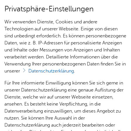
Privatsphäre-Einstellungen
Menü
Wir verwenden Dienste, Cookies und andere
For­mu­la­re
Technologien auf unserer Webseite. Einige von diesen
sind unbedingt erforderlich. Es können personenbezogene
Daten, wie z. B. IP-Adressen für personalisierte Anzeigen
und Inhalte oder Messungen von Anzeigen und Inhalten
Über­sicht Bür­ger & Stadt
Vor­le­sen
verarbeitet werden. Detaillierte Informationen über die
Verwendung Ihrer personenbezogenen Daten finden Sie in
Ge­wer­beum­mel­dung (Datei
unserer
Datenschutzerklärung
.
nicht bar­rie­re­frei)
Rat­
Nach­
Jobs
Pla­
Ge­
Für Ihre informierte Einwilligung können Sie sich gerne in
haus &
rich­
nen,
sund­
Stel­
unserer Datenschutzerklärung eine genaue Auflistung der
Bür­
ten,
Bauen
heit &
len­an­
Dienste, welche wir auf unserer Webseite einsetzen,
ger­
Vi­de­os
& Um­
So­zia­
ge­bo­te
ansehen. Es besteht keine Verpflichtung, in die
Gewerbeummeldung (Datei nicht barrierefrei)
ser­vice
& Bil­
welt
les
Datenverarbeitung einzuwilligen, um dieses Angebot zu
Aus­bil­
der
Rat­
Geo­
Kli­ni­
nutzen. Sie können Ihre Auswahl in der
dung &
häu­ser
Me­di­
da­ten
kum
Datenschutzerklärung auch jederzeit bearbeiten oder
Stu­di­
Dienst­leis­tun­gen & Zu­stän­dig­keit