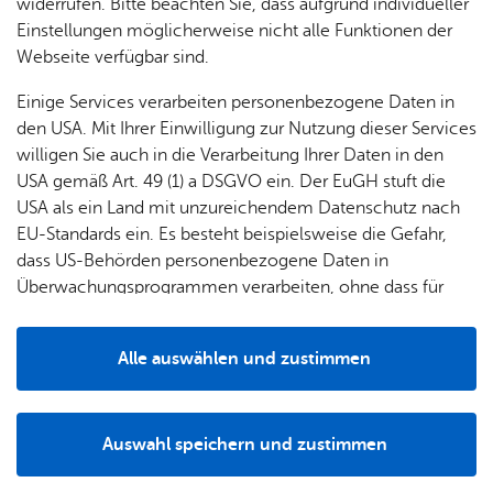
& Orts­
en­in­
& 3D-
widerrufen. Bitte beachten Sie, dass aufgrund individueller
um
Ärzte &
ver­
for­ma­
Stadt­
Einstellungen möglicherweise nicht alle Funktionen der
Apo­
Be­ne­
Ge­wer­be ab­mel­den
wal­
tio­nen
mo­dell
Webseite verfügbar sind.
the­ken
fits
tun­gen
Öf­
Bau­
Even­tu­ell ste­hen in der zu­ge­hö­ri­gen Dienst­leis­tung wei­te­
Fa­mi­lie
Einige Services verarbeiten personenbezogene Daten in
Ämter
fent­li­
stel­len
re For­mu­la­re oder di­gi­ta­le On­line-Diens­te zur Ver­fü­gung.
& Kin­
den USA. Mit Ihrer Einwilligung zur Nutzung dieser Services
Bil­
A–Z
che
& Um­
der
willigen Sie auch in die Verarbeitung Ihrer Daten in den
dung
Be­
lei­tun­
Diens
USA gemäß Art. 49 (1) a DSGVO ein. Der EuGH stuft die
Se­nio­
Zur Über­sicht
& Be­
kannt­
gen
t­leis­
USA als ein Land mit unzureichendem Datenschutz nach
ren
treu­
ma­
tun­gen
Um­
EU-Standards ein. Es besteht beispielsweise die Gefahr,
ung
Woh­
chun­
A–Z
welt &
dass US-Behörden personenbezogene Daten in
nen
gen
Potz­
Kli­ma­
Überwachungsprogrammen verarbeiten, ohne dass für
For­
blitz!
Bar­rie­
Bil­der,
schutz
Europäerinnen und Europäer eine Klagemöglichkeit
mu­la­re
re­frei
Vi­de­os
besteht.
Kin­der­
Bauen,
Sat­
Alle auswählen und zustimmen
leben
& TV
be­
Sa­nie­
zun­
Details
treu­
Pfle­ge
Pres­se
ren &
gen
ung
& Un­
Im­mo­
Ihr Kon­takt zu uns
För­
Auswahl speichern und zustimmen
ter­stüt­
bi­li­en
Schu­
Notwendig
Drittanbieter
der­
Aus­
Stadt Fried­richs­ha­fen
zung
len
Stadt­
pro­
schrei­
Ade­nau­er­platz 1