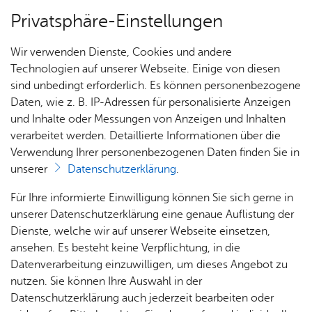
Privatsphäre-Einstellungen
Menü
Wir verwenden Dienste, Cookies und andere
For­mu­la­re
Technologien auf unserer Webseite. Einige von diesen
sind unbedingt erforderlich. Es können personenbezogene
Daten, wie z. B. IP-Adressen für personalisierte Anzeigen
und Inhalte oder Messungen von Anzeigen und Inhalten
Über­sicht Bür­ger & Stadt
Vor­le­sen
verarbeitet werden. Detaillierte Informationen über die
Verwendung Ihrer personenbezogenen Daten finden Sie in
Ge­wer­be­ab­mel­dung (Datei
unserer
Datenschutzerklärung
.
nicht bar­rie­re­frei)
Rat­
Nach­
Jobs
Pla­
Ge­
Für Ihre informierte Einwilligung können Sie sich gerne in
haus &
rich­
nen,
sund­
Stel­
unserer Datenschutzerklärung eine genaue Auflistung der
Bür­
ten,
Bauen
heit &
len­an­
Dienste, welche wir auf unserer Webseite einsetzen,
ger­
Vi­de­os
& Um­
So­zia­
ge­bo­te
ansehen. Es besteht keine Verpflichtung, in die
Gewerbeabmeldung (Datei nicht barrierefrei)
ser­vice
& Bil­
welt
les
Datenverarbeitung einzuwilligen, um dieses Angebot zu
Aus­bil­
der
Rat­
Geo­
Kli­ni­
nutzen. Sie können Ihre Auswahl in der
dung &
häu­ser
Me­di­
da­ten
kum
Datenschutzerklärung auch jederzeit bearbeiten oder
Stu­di­
Dienst­leis­tun­gen & Zu­stän­dig­keit