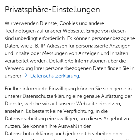
Privatsphäre-Einstellungen
Menü
Wir verwenden Dienste, Cookies und andere
For­mu­la­re
Technologien auf unserer Webseite. Einige von diesen
sind unbedingt erforderlich. Es können personenbezogene
Daten, wie z. B. IP-Adressen für personalisierte Anzeigen
und Inhalte oder Messungen von Anzeigen und Inhalten
Über­sicht Bür­ger & Stadt
Vor­le­sen
verarbeitet werden. Detaillierte Informationen über die
Verwendung Ihrer personenbezogenen Daten finden Sie in
Be­trieb an­mel­den (PDF, 15
unserer
Datenschutzerklärung
.
kB)
Rat­
Nach­
Jobs
Pla­
Ge­
Für Ihre informierte Einwilligung können Sie sich gerne in
haus &
rich­
nen,
sund­
Stel­
unserer Datenschutzerklärung eine genaue Auflistung der
Bür­
ten,
Bauen
heit &
len­an­
Dienste, welche wir auf unserer Webseite einsetzen,
ger­
Vi­de­os
& Um­
So­zia­
ge­bo­te
ansehen. Es besteht keine Verpflichtung, in die
Betrieb anmelden (PDF, 15 kB)
ser­vice
& Bil­
welt
les
Datenverarbeitung einzuwilligen, um dieses Angebot zu
Aus­bil­
der
Rat­
Geo­
Kli­ni­
nutzen. Sie können Ihre Auswahl in der
dung &
häu­ser
Me­di­
da­ten
kum
Datenschutzerklärung auch jederzeit bearbeiten oder
Stu­di­
Dienst­leis­tun­gen & Zu­stän­dig­keit