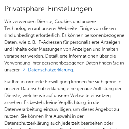
Privatsphäre-Einstellungen
Menü
Wir verwenden Dienste, Cookies und andere
For­mu­la­re
Technologien auf unserer Webseite. Einige von diesen
sind unbedingt erforderlich. Es können personenbezogene
Daten, wie z. B. IP-Adressen für personalisierte Anzeigen
und Inhalte oder Messungen von Anzeigen und Inhalten
Über­sicht Bür­ger & Stadt
Vor­le­sen
verarbeitet werden. Detaillierte Informationen über die
Verwendung Ihrer personenbezogenen Daten finden Sie in
Arzt­re­gis­ter­an­trag
unserer
Datenschutzerklärung
.
Rat­
Nach­
Jobs
Pla­
Ge­
Für Ihre informierte Einwilligung können Sie sich gerne in
haus &
rich­
nen,
sund­
Stel­
unserer Datenschutzerklärung eine genaue Auflistung der
Bür­
ten,
Bauen
heit &
len­an­
Dienste, welche wir auf unserer Webseite einsetzen,
Arztregisterantrag
ger­
Vi­de­os
& Um­
So­zia­
ge­bo­te
ansehen. Es besteht keine Verpflichtung, in die
ser­vice
& Bil­
welt
les
Datenverarbeitung einzuwilligen, um dieses Angebot zu
Aus­bil­
der
Dienst­leis­tun­gen & Zu­stän­dig­keit
Rat­
Geo­
Kli­ni­
nutzen. Sie können Ihre Auswahl in der
dung &
häu­ser
Me­di­
da­ten
kum
Datenschutzerklärung auch jederzeit bearbeiten oder
Stu­di­