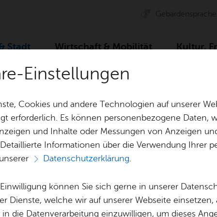
Ge­bär­den­spra­che
 & Stadt
Wirt­schaft & Mo­bi­li­tät
Kul­tur, F
äre-Einstellungen
ser­vice
For­mu­la­re
An­zei­gen­er­stat­tung Fried­richs­ha­fen bei Ha
ste, Cookies und andere Technologien auf unserer Web
gt erforderlich. Es können personenbezogene Daten, wi
 Anzeigen und Inhalte oder Messungen von Anzeigen un
& Bil­der
Jobs
Pla­nen, Bau
 Detaillierte Informationen über die Verwendung Ihre
Stel­len­an­ge­bo­te
Geo­da­ten & 
 unserer
Datenschutzerklärung
.
Aus­bil­dung & Stu­di­um
Bau­stel­len & 
Vor­le­sen
Be­ne­fits
Um­welt & Kli
e Einwilligung können Sie sich gerne in unserer Datensc
­stat­tung Fried­ri
Bauen, Sa­nie­r
er Dienste, welche wir auf unserer Webseite einsetzen,
Bil­dung & Be­treu­ung
Stadt­pla­nung
, in die Datenverarbeitung einzuwilligen, um dieses Ang