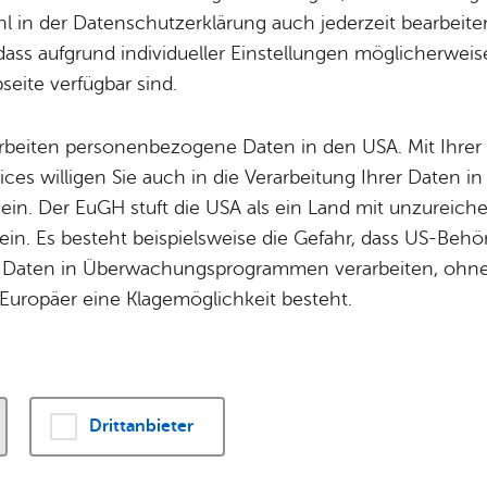
und Park­ver­stö­ß
Potz­blitz!
Städ­ti­sche B
 in der Datenschutzerklärung auch jederzeit bearbeite
Ver­ga­ben
Kin­der­be­treu­ung
dass aufgrund individueller Einstellungen möglicherweise
gen Ord­nungs­wid­ri
eite verfügbar sind.
Schu­len
Die Stadt
Of­fe­ne Kin­der- & Ju­gend­ar­beit
Zah­len, Daten
arbeiten personenbezogene Daten in den USA. Mit Ihrer 
Bi­blio­the­ken
Se­hens­wür­dig
ices willigen Sie auch in die Verarbeitung Ihrer Daten 
Fort- & Wei­ter­bil­dung
Zep­pe­lin
 ein. Der EuGH stuft die USA als ein Land mit unzurei
Mu­sik­schu­le
Ort­schaf­ten
in. Es besteht beispielsweise die Gefahr, dass US-Beh
Stadt­ar­chiv &
Stadt­tei­le & Q
tattung Friedrichshafen bei Halt- und Parkverstößen
Daten in Überwachungsprogrammen verarbeiten, ohne 
Bo­den­see­bi­blio­thek
Für Hun­de­hal­
gkeiten
Europäer eine Klagemöglichkeit besteht.
Di­gi­ta­li­sie­rung
is­tun­gen & Zu­stän­dig­keit
Drittanbieter
alt-und Park­ver­stö­ße oder sons­ti­ge Ord­nungs­wid­ri