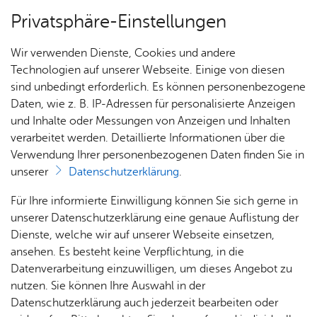
Privatsphäre-Einstellungen
Menü
Wir verwenden Dienste, Cookies und andere
For­mu­la­re
Technologien auf unserer Webseite. Einige von diesen
sind unbedingt erforderlich. Es können personenbezogene
Daten, wie z. B. IP-Adressen für personalisierte Anzeigen
und Inhalte oder Messungen von Anzeigen und Inhalten
Über­sicht Bür­ger & Stadt
Vor­le­sen
verarbeitet werden. Detaillierte Informationen über die
Verwendung Ihrer personenbezogenen Daten finden Sie in
An­trag zur Neu­fest­stel­lung
unserer
Datenschutzerklärung
.
einer Be­hin­de­rung (PDF)
Rat­
Nach­
Jobs
Pla­
Ge­
Für Ihre informierte Einwilligung können Sie sich gerne in
haus &
rich­
nen,
sund­
Stel­
unserer Datenschutzerklärung eine genaue Auflistung der
Bür­
ten,
Bauen
heit &
len­an­
Dienste, welche wir auf unserer Webseite einsetzen,
ger­
Vi­de­os
& Um­
So­zia­
ge­bo­te
ansehen. Es besteht keine Verpflichtung, in die
Antrag zur Neufeststellung einer Behinderung (PDF)
ser­vice
& Bil­
welt
les
Datenverarbeitung einzuwilligen, um dieses Angebot zu
Aus­bil­
der
Rat­
Geo­
Kli­ni­
nutzen. Sie können Ihre Auswahl in der
dung &
häu­ser
Me­di­
da­ten
kum
Datenschutzerklärung auch jederzeit bearbeiten oder
Stu­di­
Dienst­leis­tun­gen & Zu­stän­dig­keit