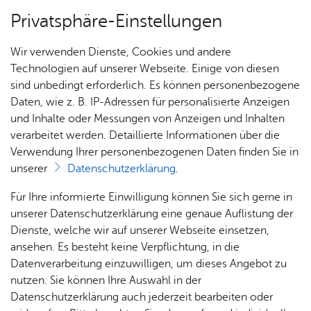
Privatsphäre-Einstellungen
Menü
Wir verwenden Dienste, Cookies und andere
For­mu­la­re
Technologien auf unserer Webseite. Einige von diesen
sind unbedingt erforderlich. Es können personenbezogene
Daten, wie z. B. IP-Adressen für personalisierte Anzeigen
und Inhalte oder Messungen von Anzeigen und Inhalten
Über­sicht Bür­ger & Stadt
Vor­le­sen
verarbeitet werden. Detaillierte Informationen über die
Verwendung Ihrer personenbezogenen Daten finden Sie in
Wohn­be­rech­ti­gungs­schein
unserer
Datenschutzerklärung
.
und Häf­ler WoPro – An­trags­
Rat­
Nach­
Jobs
Pla­
Ge­
Für Ihre informierte Einwilligung können Sie sich gerne in
for­mu­lar Fried­richs­ha­fen
haus &
rich­
nen,
sund­
Stel­
unserer Datenschutzerklärung eine genaue Auflistung der
Bür­
ten,
Bauen
heit &
len­an­
Dienste, welche wir auf unserer Webseite einsetzen,
ger­
Vi­de­os
& Um­
So­zia­
ge­bo­te
ansehen. Es besteht keine Verpflichtung, in die
ser­vice
& Bil­
welt
les
Datenverarbeitung einzuwilligen, um dieses Angebot zu
Aus­bil­
der
Rat­
Geo­
Kli­ni­
nutzen. Sie können Ihre Auswahl in der
Wohnberechtigungsschein und Häfler WoPro –
dung &
häu­ser
Me­di­
da­ten
kum
Datenschutzerklärung auch jederzeit bearbeiten oder
Antragsformular Friedrichshafen
Stu­di­