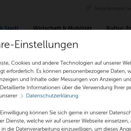
Ge­bär­den­spra­che
 & Stadt
Wirt­schaft & Mo­bi­li­tät
Kul­tur, F
äre-Einstellungen
ser­vice
For­mu­la­re
An­trag zur Woh­nungs­su­che
ste, Cookies und andere Technologien auf unserer Web
gt erforderlich. Es können personenbezogene Daten, wi
 Anzeigen und Inhalte oder Messungen von Anzeigen un
& Bil­der
Jobs
Pla­nen, Bau
 Detaillierte Informationen über die Verwendung Ihre
Stel­len­an­ge­bo­te
Geo­da­ten & 
 unserer
Datenschutzerklärung
.
Aus­bil­dung & Stu­di­um
Bau­stel­len & 
Vor­le­sen
Be­ne­fits
Um­welt & Kli
e Einwilligung können Sie sich gerne in unserer Datensc
ag zur Woh­nungs­
Bauen, Sa­nie­r
er Dienste, welche wir auf unserer Webseite einsetzen,
Bil­dung & Be­treu­ung
Stadt­pla­nung
, in die Datenverarbeitung einzuwilligen, um dieses Ang