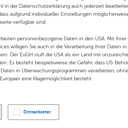
Potz­blitz!
Städ­ti­sche B
 in der Datenschutzerklärung auch jederzeit bearbeite
Ver­ga­ben
Kin­der­be­treu­ung
dass aufgrund individueller Einstellungen möglicherweise
eite verfügbar sind.
Schu­len
Die Stadt
Of­fe­ne Kin­der- & Ju­gend­ar­beit
Zah­len, Daten
 Wohnungssuche
arbeiten personenbezogene Daten in den USA. Mit Ihrer 
Bi­blio­the­ken
Se­hens­wür­dig
ices willigen Sie auch in die Verarbeitung Ihrer Daten 
Fort- & Wei­ter­bil­dung
Zep­pe­lin
 ein. Der EuGH stuft die USA als ein Land mit unzurei
Mu­sik­schu­le
Ort­schaf­ten
in. Es besteht beispielsweise die Gefahr, dass US-Beh
is­tun­gen & Zu­stän­dig­keit
Stadt­ar­chiv &
Stadt­tei­le & Q
Daten in Überwachungsprogrammen verarbeiten, ohne 
Bo­den­see­bi­blio­thek
Für Hun­de­hal­
Europäer eine Klagemöglichkeit besteht.
­ti­gungs­schein be­an­tra­gen
Di­gi­ta­li­sie­rung
 in der zu­ge­hö­ri­gen Dienst­leis­tung wei­te­re For­mu­la­re od
zur Ver­fü­gung.
Drittanbieter