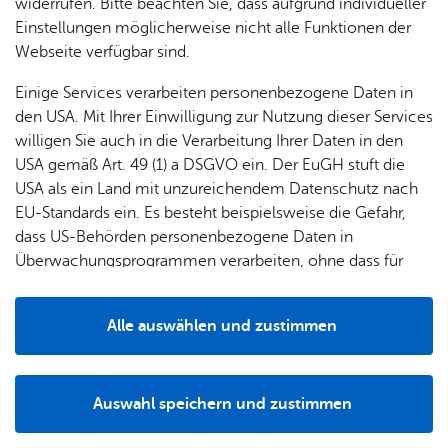
& Orts­
en­in­
& 3D-
widerrufen. Bitte beachten Sie, dass aufgrund individueller
ist Voraussetzung, damit Sie eine Zugangsberechtigung
um
Ärzte &
ver­
for­ma­
Stadt­
Einstellungen möglicherweise nicht alle Funktionen der
erhalten können. Sobald die Zuverlässigkeitsüberprüfung
Apo­
Be­ne­
wal­
tio­nen
mo­dell
Webseite verfügbar sind.
und Zugangsberechtigung erteilt wurden und Sie die
the­ken
fits
tun­gen
benötigten Schulungen am Flughafen absolviert haben,
Öf­
Bau­
Fa­mi­lie
Einige Services verarbeiten personenbezogene Daten in
können Sie einen Flughafenausweis erhalten, mit dem Sie
Ämter
fent­li­
stel­len
& Kin­
den USA. Mit Ihrer Einwilligung zur Nutzung dieser Services
sich auf dem Flughafen in Sicherheitsbereichen
Bil­
A–Z
che
& Um­
der
willigen Sie auch in die Verarbeitung Ihrer Daten in den
unbegleitet bewegen können.
dung
Be­
lei­tun­
Diens
USA gemäß Art. 49 (1) a DSGVO ein. Der EuGH stuft die
Se­nio­
& Be­
kannt­
gen
t­leis­
USA als ein Land mit unzureichendem Datenschutz nach
ren
Die Regelung betrifft Personen, die regelmäßig betraut
treu­
ma­
tun­gen
Um­
EU-Standards ein. Es besteht beispielsweise die Gefahr,
sind mit:
ung
Woh­
chun­
A–Z
welt &
dass US-Behörden personenbezogene Daten in
nen
gen
Potz­
Kli­ma­
Überwachungsprogrammen verarbeiten, ohne dass für
Si­cher­heits­kon­trol­len
For­
blitz!
Bar­rie­
Bil­der,
schutz
Europäerinnen und Europäer eine Klagemöglichkeit
mu­la­re
der Ab­fer­ti­gung
re­frei
Vi­de­os
besteht.
Kin­der­
Bauen,
Sat­
Alle auswählen und zustimmen
leben
& TV
be­
dem Trans­port
Sa­nie­
zun­
Details
treu­
Pfle­ge
Pres­se
ren &
gen
der Kon­trol­le von Luft­fracht sowie
ung
& Un­
Im­mo­
För­
Auswahl speichern und zustimmen
ter­stüt­
all­ge­mein Si­cher­heits­be­rei­che be­tre­ten
bi­li­en
Schu­
Notwendig
Drittanbieter
der­
Aus­
zung
len
Stadt­
pro­
schrei­