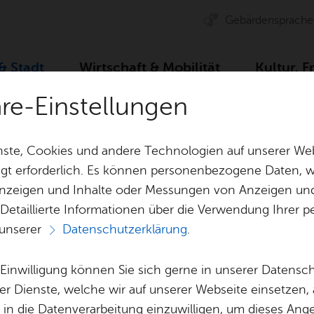
Ge­bär­den­spra­che
 & Stadt
Wirt­schaft & Mo­bi­li­tät
Kul­tur, F
äre-Einstellungen
ser­vice
Dienst­leis­tun­gen A–Z
Wohn­sitz - Wech­sel 
ste, Cookies und andere Technologien auf unserer Web
gt erforderlich. Es können personenbezogene Daten, wi
 Anzeigen und Inhalte oder Messungen von Anzeigen un
& Bil­der
Jobs
Pla­nen, Bau
 Detaillierte Informationen über die Verwendung Ihre
Stel­len­an­ge­bo­te
Geo­da­ten & 
 unserer
Datenschutzerklärung
.
Aus­bil­dung & Stu­di­um
Bau­stel­len & 
Vor­le­sen
Be­ne­fits
Um­welt & Kli
e Einwilligung können Sie sich gerne in unserer Datensc
n­sitz - Wech­sel
Bauen, Sa­nie­r
er Dienste, welche wir auf unserer Webseite einsetzen,
Bil­dung & Be­treu­ung
Stadt­pla­nung
, in die Datenverarbeitung einzuwilligen, um dieses Ang