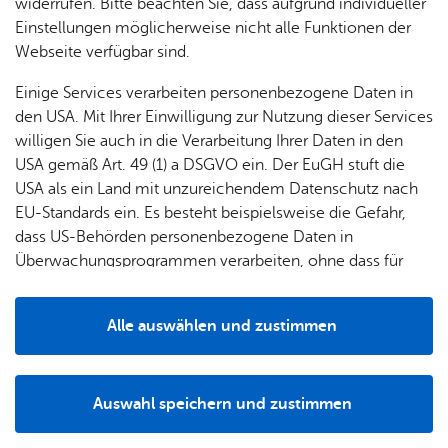
& Orts­
en­in­
& 3D-
widerrufen. Bitte beachten Sie, dass aufgrund individueller
um
Ärzte &
ver­
for­ma­
Stadt­
Einstellungen möglicherweise nicht alle Funktionen der
Apo­
Zu­stän­dig­keit
Be­ne­
wal­
tio­nen
mo­dell
Webseite verfügbar sind.
the­ken
fits
tun­gen
Öf­
Bau­
Fa­mi­lie
Einige Services verarbeiten personenbezogene Daten in
Ämter
fent­li­
stel­len
& Kin­
den USA. Mit Ihrer Einwilligung zur Nutzung dieser Services
Woh­nungs­ver­wal­tung
Bil­
A–Z
che
& Um­
der
willigen Sie auch in die Verarbeitung Ihrer Daten in den
Char­lot­ten­stra­ße 12
dung
Be­
lei­tun­
Diens
USA gemäß Art. 49 (1) a DSGVO ein. Der EuGH stuft die
88045 Fried­richs­ha­fen
Se­nio­
& Be­
kannt­
gen
t­leis­
USA als ein Land mit unzureichendem Datenschutz nach
Tel. +49 7541 203 54253
ren
treu­
ma­
tun­gen
Um­
EU-Standards ein. Es besteht beispielsweise die Gefahr,
Tel. +49 7541 203 54255
ung
Woh­
chun­
A–Z
welt &
dass US-Behörden personenbezogene Daten in
woh­nungs­ver­wal­tung@­‍­fried‍richs­‍­hafen.­‍­de
nen
gen
Potz­
Kli­ma­
Überwachungsprogrammen verarbeiten, ohne dass für
In­for­ma­tio­nen & Öff­nungs­zei­ten
For­
blitz!
Bar­rie­
Bil­der,
schutz
Europäerinnen und Europäer eine Klagemöglichkeit
mu­la­re
re­frei
Vi­de­os
besteht.
Kin­der­
Bauen,
Sat­
Alle auswählen und zustimmen
leben
& TV
be­
Sa­nie­
zun­
Details
treu­
Pfle­ge
Pres­se
ren &
Leis­tungs­de­tails
gen
ung
& Un­
Im­mo­
För­
Auswahl speichern und zustimmen
ter­stüt­
bi­li­en
Schu­
Notwendig
Drittanbieter
der­
Aus­
Vor­aus­set­zun­gen
zung
len
Stadt­
pro­
schrei­