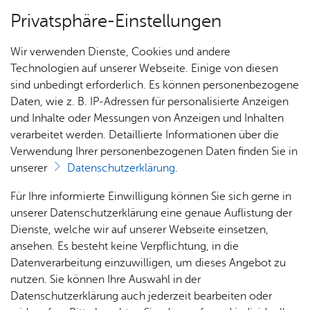
Privatsphäre-Einstellungen
Menü
Wir verwenden Dienste, Cookies und andere
Dienst­leis­tun­gen A–Z
Technologien auf unserer Webseite. Einige von diesen
sind unbedingt erforderlich. Es können personenbezogene
Daten, wie z. B. IP-Adressen für personalisierte Anzeigen
und Inhalte oder Messungen von Anzeigen und Inhalten
Über­sicht Bür­ger & Stadt
Vor­le­sen
verarbeitet werden. Detaillierte Informationen über die
Verwendung Ihrer personenbezogenen Daten finden Sie in
Ver­mitt­lung von Räum­lich­
unserer
Datenschutzerklärung
.
kei­ten für Ver­ei­ne
Rat­
Nach­
Jobs
Pla­
Ge­
Für Ihre informierte Einwilligung können Sie sich gerne in
haus &
rich­
nen,
sund­
Stel­
unserer Datenschutzerklärung eine genaue Auflistung der
Bür­
ten,
Bauen
heit &
len­an­
Dienste, welche wir auf unserer Webseite einsetzen,
ger­
Vi­de­os
& Um­
So­zia­
ge­bo­te
ansehen. Es besteht keine Verpflichtung, in die
Das Amt für Vermessung und Liegenschaften verwaltet
ser­vice
& Bil­
welt
les
Datenverarbeitung einzuwilligen, um dieses Angebot zu
Aus­bil­
verschiedene Räumlichkeiten in der Stadt Friedrichshafen
der
Rat­
Geo­
Kli­ni­
nutzen. Sie können Ihre Auswahl in der
dung &
und vermittelt diese an suchende Vereine.
häu­ser
Me­di­
da­ten
kum
Datenschutzerklärung auch jederzeit bearbeiten oder
Stu­di­