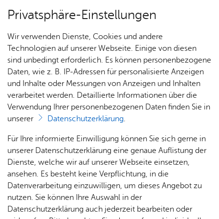
Privatsphäre-Einstellungen
Menü
Wir verwenden Dienste, Cookies und andere
Dienst­leis­tun­gen A–Z
Technologien auf unserer Webseite. Einige von diesen
sind unbedingt erforderlich. Es können personenbezogene
Daten, wie z. B. IP-Adressen für personalisierte Anzeigen
und Inhalte oder Messungen von Anzeigen und Inhalten
Über­sicht Bür­ger & Stadt
Vor­le­sen
verarbeitet werden. Detaillierte Informationen über die
Verwendung Ihrer personenbezogenen Daten finden Sie in
Un­ter­stüt­zung zur Be­schäf­ti­
unserer
Datenschutzerklärung
.
gung von Men­schen be­an­
Rat­
Nach­
Jobs
Pla­
Ge­
Für Ihre informierte Einwilligung können Sie sich gerne in
tra­gen, die seit vie­len Jah­ren
haus &
rich­
nen,
sund­
Stel­
unserer Datenschutzerklärung eine genaue Auflistung der
Bür­
ten,
Bauen
heit &
len­an­
Dienste, welche wir auf unserer Webseite einsetzen,
nicht ge­ar­bei­tet haben und
ger­
Vi­de­os
& Um­
So­zia­
ge­bo­te
ansehen. Es besteht keine Verpflichtung, in die
Bür­ger­geld be­kom­men
ser­vice
& Bil­
welt
les
Datenverarbeitung einzuwilligen, um dieses Angebot zu
Aus­bil­
der
Rat­
Geo­
Kli­ni­
nutzen. Sie können Ihre Auswahl in der
dung &
häu­ser
Me­di­
da­ten
kum
Datenschutzerklärung auch jederzeit bearbeiten oder
Stu­di­