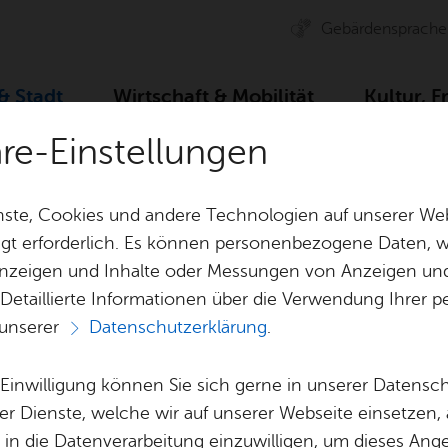
Ge­bär­den­spra­che
 & Stadt
Wirt­schaft & Mo­bi­li­tät
Kul­tur, F
äre-Einstellungen
ser­vice
Dienst­leis­tun­gen A–Z
Un­ter­stüt­zung zur Be­schäf­
ste, Cookies und andere Technologien auf unserer Web
gt erforderlich. Es können personenbezogene Daten, wi
 Anzeigen und Inhalte oder Messungen von Anzeigen un
& Bil­der
Jobs
Pla­nen, Bau
 Detaillierte Informationen über die Verwendung Ihre
Stel­len­an­ge­bo­te
Geo­da­ten & 
 unserer
Datenschutzerklärung
.
Aus­bil­dung & Stu­di­um
Bau­stel­len & 
Vor­le­sen
Be­ne­fits
Um­welt & Kli
e Einwilligung können Sie sich gerne in unserer Datensc
­zung zur Be­schäf
Bauen, Sa­nie­r
er Dienste, welche wir auf unserer Webseite einsetzen,
Bil­dung & Be­treu­ung
Stadt­pla­nung
, in die Datenverarbeitung einzuwilligen, um dieses Ang