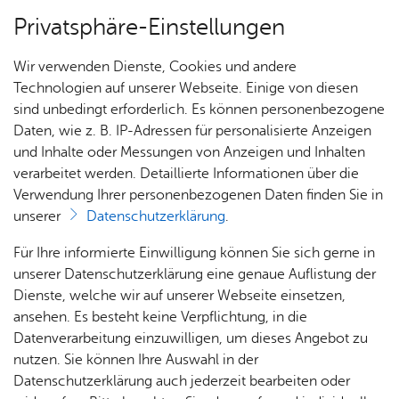
Privatsphäre-Einstellungen
Menü
Wir verwenden Dienste, Cookies und andere
Dienst­leis­tun­gen A–Z
Technologien auf unserer Webseite. Einige von diesen
sind unbedingt erforderlich. Es können personenbezogene
Daten, wie z. B. IP-Adressen für personalisierte Anzeigen
und Inhalte oder Messungen von Anzeigen und Inhalten
Über­sicht Bür­ger & Stadt
Vor­le­sen
verarbeitet werden. Detaillierte Informationen über die
Verwendung Ihrer personenbezogenen Daten finden Sie in
Stu­di­en­platz mit Zu­las­sungs­
unserer
Datenschutzerklärung
.
be­schrän­kung - sich be­wer­
Rat­
Nach­
Jobs
Pla­
Ge­
Für Ihre informierte Einwilligung können Sie sich gerne in
ben
haus &
rich­
nen,
sund­
Stel­
unserer Datenschutzerklärung eine genaue Auflistung der
Bür­
ten,
Bauen
heit &
len­an­
Dienste, welche wir auf unserer Webseite einsetzen,
ger­
Vi­de­os
& Um­
So­zia­
ge­bo­te
ansehen. Es besteht keine Verpflichtung, in die
ser­vice
& Bil­
welt
les
Datenverarbeitung einzuwilligen, um dieses Angebot zu
Aus­bil­
der
Rat­
Geo­
Kli­ni­
nutzen. Sie können Ihre Auswahl in der
Die Bewerbungsverfahren unterscheiden sich abhängig
dung &
häu­ser
Me­di­
da­ten
kum
Datenschutzerklärung auch jederzeit bearbeiten oder
davon, ob Ihr gewünschter Studiengang örtlich
Stu­di­