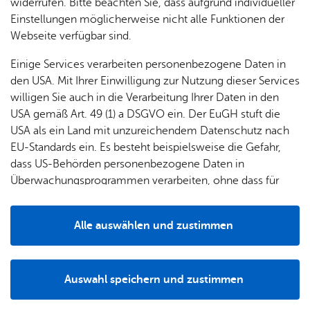
& Orts­
en­in­
& 3D-
widerrufen. Bitte beachten Sie, dass aufgrund individueller
zulassungsbeschränkt (Örtliches Vergabeverfahren) oder
um
Ärzte &
ver­
for­ma­
Stadt­
Einstellungen möglicherweise nicht alle Funktionen der
bundesweit zulassungsbeschränkt (Zentrales
Apo­
Be­ne­
wal­
tio­nen
mo­dell
Webseite verfügbar sind.
Vergabeverfahren) ist.
the­ken
fits
tun­gen
Öf­
Bau­
Fa­mi­lie
Einige Services verarbeiten personenbezogene Daten in
Um einen Studienplatz im Zentralen Vergabeverfahren
Ämter
fent­li­
stel­len
& Kin­
den USA. Mit Ihrer Einwilligung zur Nutzung dieser Services
bewerben Sie sich direkt bei der Stiftung für
Bil­
A–Z
che
& Um­
der
willigen Sie auch in die Verarbeitung Ihrer Daten in den
Hochschulzulassung. Bundesweite
dung
Be­
lei­tun­
Diens
USA gemäß Art. 49 (1) a DSGVO ein. Der EuGH stuft die
Zulassungsbeschränkungen gelten für die folgenden
Se­nio­
& Be­
kannt­
gen
t­leis­
USA als ein Land mit unzureichendem Datenschutz nach
Studiengänge:
ren
treu­
ma­
tun­gen
Um­
EU-Standards ein. Es besteht beispielsweise die Gefahr,
ung
Woh­
chun­
Me­di­zin
A–Z
welt &
dass US-Behörden personenbezogene Daten in
nen
gen
Potz­
Kli­ma­
Überwachungsprogrammen verarbeiten, ohne dass für
For­
Phar­ma­zie
blitz!
Bar­rie­
Bil­der,
schutz
Europäerinnen und Europäer eine Klagemöglichkeit
mu­la­re
re­frei
Tier­me­di­zin
Vi­de­os
besteht.
Kin­der­
Bauen,
Sat­
Alle auswählen und zustimmen
leben
& TV
be­
Sa­nie­
Zahn­me­di­zin
zun­
Details
treu­
Pfle­ge
Pres­se
ren &
gen
Konkrete Informationen zum
ung
Studienplatzangebot der
& Un­
Im­mo­
För­
Auswahl speichern und zustimmen
Stiftung für Hochschulzulassung
für das kommende
ter­stüt­
bi­li­en
Schu­
Notwendig
Drittanbieter
der­
Aus­
Semester finden Sie in deren Onlineangebot.
zung
len
Stadt­
pro­
schrei­