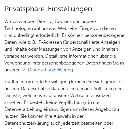
Privatsphäre-Einstellungen
Menü
Wir verwenden Dienste, Cookies und andere
Dienst­leis­tun­gen A–Z
Technologien auf unserer Webseite. Einige von diesen
sind unbedingt erforderlich. Es können personenbezogene
Daten, wie z. B. IP-Adressen für personalisierte Anzeigen
und Inhalte oder Messungen von Anzeigen und Inhalten
Über­sicht Bür­ger & Stadt
Vor­le­sen
verarbeitet werden. Detaillierte Informationen über die
Verwendung Ihrer personenbezogenen Daten finden Sie in
Spiel­hal­le - Be­triebs­er­laub­nis
unserer
Datenschutzerklärung
.
be­an­tra­gen
Rat­
Nach­
Jobs
Pla­
Ge­
Für Ihre informierte Einwilligung können Sie sich gerne in
haus &
rich­
nen,
sund­
Stel­
unserer Datenschutzerklärung eine genaue Auflistung der
Bür­
ten,
Bauen
heit &
len­an­
Dienste, welche wir auf unserer Webseite einsetzen,
ger­
Vi­de­os
& Um­
So­zia­
ge­bo­te
ansehen. Es besteht keine Verpflichtung, in die
Die Erlaubnis für den Betrieb einer Spielhalle ist gebunden
ser­vice
& Bil­
welt
les
Datenverarbeitung einzuwilligen, um dieses Angebot zu
Aus­bil­
an
der
Rat­
Geo­
Kli­ni­
nutzen. Sie können Ihre Auswahl in der
dung &
häu­ser
Me­di­
da­ten
kum
Datenschutzerklärung auch jederzeit bearbeiten oder
Stu­di­
eine be­stimm­te Per­son,