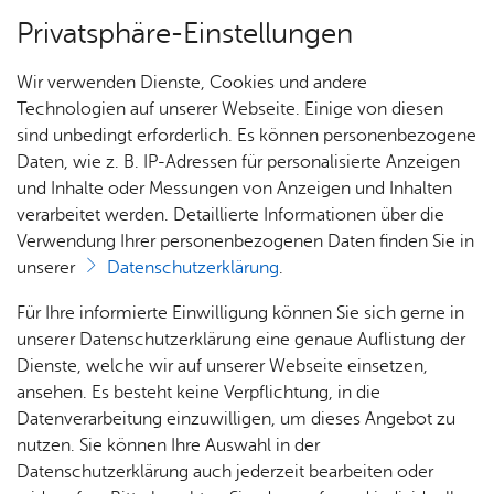
Privatsphäre-Einstellungen
Menü
Wir verwenden Dienste, Cookies und andere
Dienst­leis­tun­gen A–Z
Technologien auf unserer Webseite. Einige von diesen
sind unbedingt erforderlich. Es können personenbezogene
Daten, wie z. B. IP-Adressen für personalisierte Anzeigen
und Inhalte oder Messungen von Anzeigen und Inhalten
Über­sicht Bür­ger & Stadt
Vor­le­sen
verarbeitet werden. Detaillierte Informationen über die
Verwendung Ihrer personenbezogenen Daten finden Sie in
Spie­le mit Ge­winn­mög­lich­
unserer
Datenschutzerklärung
.
keit (Rei­se­ge­wer­be) - Un­be­
Rat­
Nach­
Jobs
Pla­
Ge­
Für Ihre informierte Einwilligung können Sie sich gerne in
denk­lich­keits­be­schei­ni­gung
haus &
rich­
nen,
sund­
Stel­
unserer Datenschutzerklärung eine genaue Auflistung der
Bür­
ten,
Bauen
heit &
len­an­
Dienste, welche wir auf unserer Webseite einsetzen,
beim Lan­des­kri­mi­nal­amt be­
ger­
Vi­de­os
& Um­
So­zia­
ge­bo­te
ansehen. Es besteht keine Verpflichtung, in die
an­tra­gen
ser­vice
& Bil­
welt
les
Datenverarbeitung einzuwilligen, um dieses Angebot zu
Aus­bil­
der
Rat­
Geo­
Kli­ni­
nutzen. Sie können Ihre Auswahl in der
dung &
häu­ser
Me­di­
da­ten
kum
Datenschutzerklärung auch jederzeit bearbeiten oder
Stu­di­