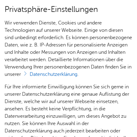
Privatsphäre-Einstellungen
Menü
Wir verwenden Dienste, Cookies und andere
Dienst­leis­tun­gen A–Z
Technologien auf unserer Webseite. Einige von diesen
sind unbedingt erforderlich. Es können personenbezogene
Daten, wie z. B. IP-Adressen für personalisierte Anzeigen
und Inhalte oder Messungen von Anzeigen und Inhalten
Über­sicht Bür­ger & Stadt
Vor­le­sen
verarbeitet werden. Detaillierte Informationen über die
Verwendung Ihrer personenbezogenen Daten finden Sie in
Sai­son­kenn­zei­chen be­an­tra­
unserer
Datenschutzerklärung
.
gen
Rat­
Nach­
Jobs
Pla­
Ge­
Für Ihre informierte Einwilligung können Sie sich gerne in
haus &
rich­
nen,
sund­
Stel­
unserer Datenschutzerklärung eine genaue Auflistung der
Bür­
ten,
Bauen
heit &
len­an­
Dienste, welche wir auf unserer Webseite einsetzen,
ger­
Vi­de­os
& Um­
So­zia­
ge­bo­te
ansehen. Es besteht keine Verpflichtung, in die
Saisonkennzeichen sind für Fahrzeuge bestimmt, die Sie
ser­vice
& Bil­
welt
les
Datenverarbeitung einzuwilligen, um dieses Angebot zu
Aus­bil­
nur zu bestimmten Jahreszeiten nutzen, wie zum Beispiel
der
Rat­
Geo­
Kli­ni­
nutzen. Sie können Ihre Auswahl in der
dung &
Motorräder, Cabrios oder Wohnmobile. Sie können sich
häu­ser
Me­di­
da­ten
kum
Datenschutzerklärung auch jederzeit bearbeiten oder
Stu­di­
damit das häufige An- und Abmelden sparen.