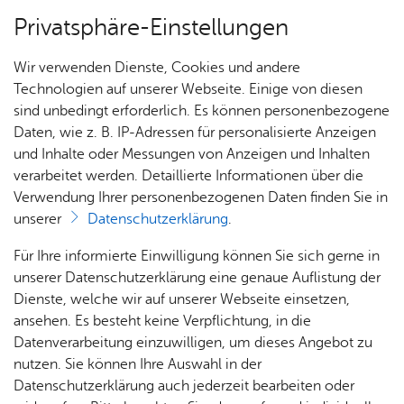
Privatsphäre-Einstellungen
Menü
Wir verwenden Dienste, Cookies und andere
Dienst­leis­tun­gen A–Z
Technologien auf unserer Webseite. Einige von diesen
sind unbedingt erforderlich. Es können personenbezogene
Daten, wie z. B. IP-Adressen für personalisierte Anzeigen
und Inhalte oder Messungen von Anzeigen und Inhalten
Über­sicht Bür­ger & Stadt
Vor­le­sen
verarbeitet werden. Detaillierte Informationen über die
Verwendung Ihrer personenbezogenen Daten finden Sie in
Pro­blem­stof­fe aus Pri­vat­
unserer
Datenschutzerklärung
.
haus­hal­ten ent­sor­gen
Rat­
Nach­
Jobs
Pla­
Ge­
Für Ihre informierte Einwilligung können Sie sich gerne in
haus &
rich­
nen,
sund­
Stel­
unserer Datenschutzerklärung eine genaue Auflistung der
Bür­
ten,
Bauen
heit &
len­an­
Dienste, welche wir auf unserer Webseite einsetzen,
ger­
Vi­de­os
& Um­
So­zia­
ge­bo­te
ansehen. Es besteht keine Verpflichtung, in die
Die Entsorgung von gefährlichen Abfällen aus privaten
ser­vice
& Bil­
welt
les
Datenverarbeitung einzuwilligen, um dieses Angebot zu
Aus­bil­
Haushalten ist Aufgabe der öffentlich-rechtlichen
der
Rat­
Geo­
Kli­ni­
nutzen. Sie können Ihre Auswahl in der
dung &
Entsorgungsträger.
häu­ser
Me­di­
da­ten
kum
Datenschutzerklärung auch jederzeit bearbeiten oder
Stu­di­