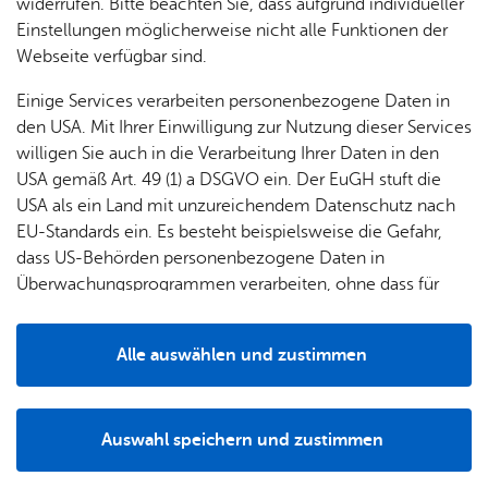
& Orts­
en­in­
& 3D-
widerrufen. Bitte beachten Sie, dass aufgrund individueller
Zu den Problemstoffen zählen
um
Ärzte &
ver­
for­ma­
Stadt­
Einstellungen möglicherweise nicht alle Funktionen der
Apo­
Be­ne­
wal­
tio­nen
mo­dell
Webseite verfügbar sind.
Ab­beiz­mit­tel,
the­ken
fits
tun­gen
Öf­
Bau­
Ab­fluss­rei­ni­ger,
Fa­mi­lie
Einige Services verarbeiten personenbezogene Daten in
Ämter
fent­li­
stel­len
& Kin­
den USA. Mit Ihrer Einwilligung zur Nutzung dieser Services
Far­ben,
Bil­
A–Z
che
& Um­
der
willigen Sie auch in die Verarbeitung Ihrer Daten in den
dung
Be­
lei­tun­
Lacke,
Diens
USA gemäß Art. 49 (1) a DSGVO ein. Der EuGH stuft die
Se­nio­
& Be­
kannt­
gen
t­leis­
USA als ein Land mit unzureichendem Datenschutz nach
ren
Kle­be­stof­fe,
treu­
ma­
tun­gen
Um­
EU-Standards ein. Es besteht beispielsweise die Gefahr,
ung
Woh­
chun­
Lau­gen,
A–Z
welt &
dass US-Behörden personenbezogene Daten in
nen
gen
Potz­
Kli­ma­
Überwachungsprogrammen verarbeiten, ohne dass für
For­
Säu­ren,
blitz!
Bar­rie­
Bil­der,
schutz
Europäerinnen und Europäer eine Klagemöglichkeit
mu­la­re
re­frei
Che­mi­ka­li­en wie Fo­to­che­mi­ka­li­en,
Vi­de­os
besteht.
Kin­der­
Bauen,
Sat­
Alle auswählen und zustimmen
leben
& TV
be­
Sa­nie­
Altöl,
zun­
Details
treu­
Pfle­ge
Pres­se
ren &
gen
Pflan­zen­schutz­mit­tel und Dün­ge­mit­tel,
ung
& Un­
Im­mo­
För­
Auswahl speichern und zustimmen
ter­stüt­
bi­li­en
Putz- und Rei­ni­gungs­mit­tel,
Schu­
Notwendig
Drittanbieter
der­
Aus­
zung
len
Stadt­
pro­
schrei­