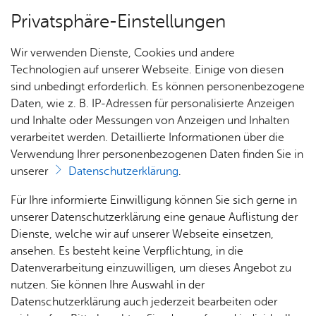
Privatsphäre-Einstellungen
Menü
Wir verwenden Dienste, Cookies und andere
Dienst­leis­tun­gen A–Z
Technologien auf unserer Webseite. Einige von diesen
sind unbedingt erforderlich. Es können personenbezogene
Daten, wie z. B. IP-Adressen für personalisierte Anzeigen
und Inhalte oder Messungen von Anzeigen und Inhalten
Über­sicht Bür­ger & Stadt
Vor­le­sen
verarbeitet werden. Detaillierte Informationen über die
Verwendung Ihrer personenbezogenen Daten finden Sie in
Orts­ver­än­der­li­che Schieß­
unserer
Datenschutzerklärung
.
stät­te - Er­laub­nis für Be­trieb
Rat­
Nach­
Jobs
Pla­
Ge­
Für Ihre informierte Einwilligung können Sie sich gerne in
be­an­tra­gen
haus &
rich­
nen,
sund­
Stel­
unserer Datenschutzerklärung eine genaue Auflistung der
Bür­
ten,
Bauen
heit &
len­an­
Dienste, welche wir auf unserer Webseite einsetzen,
ger­
Vi­de­os
& Um­
So­zia­
ge­bo­te
ansehen. Es besteht keine Verpflichtung, in die
ser­vice
& Bil­
welt
les
Datenverarbeitung einzuwilligen, um dieses Angebot zu
Aus­bil­
der
Rat­
Geo­
Kli­ni­
nutzen. Sie können Ihre Auswahl in der
Wenn Sie eine ortsveränderliche Anlage, die dem
dung &
häu­ser
Me­di­
da­ten
kum
Datenschutzerklärung auch jederzeit bearbeiten oder
Schießsport oder sonstigen Schießübungen mit
Stu­di­